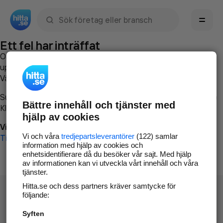
Sök namn, gata, ort, telefon, företag, sökord
Ett fel har inträffat
Om du vill kan du
kontakta hitta.se
och beskriva hur felet
uppstod så att vi lättare och snabbare kan avhjälpa det.
Vänligen försök med följande:
Surfa till
www.hitta.se
Bättre innehåll och tjänster med
Klicka på
Tillbaka-knappen
i webbläsaren och försök igen
hjälp av cookies
Vi beklagar besväret!
Vi och våra
tredjepartsleverantörer
(122) samlar
Till startsidan
information med hjälp av cookies och
enhetsidentifierare då du besöker vår sajt. Med hjälp
av informationen kan vi utveckla vårt innehåll och våra
tjänster.
Hitta.se och dess partners kräver samtycke för
följande:
Syften
Hitta.se - Gratis nummerupplysning.