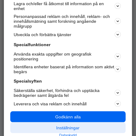
Lagra och/eller få åtkomst till information på en
Sök företag, personer och platser.
enhet
Personanpassad reklam och innehåll, reklam- och
Hitta telefonnummer, adresser, företagsinfo mm.
innehållsmätning samt forskning angående
målgrupp
Utveckla och förbättra tjänster
Marknadsför företaget
på hitta.se
Specialfunktioner
Använda exakta uppgifter om geografisk
Kom igång och annonsera mot
positionering
nya kunder och
Identifiera enheter baserat på information som aktivt
samarbetspartners nära dig.
begärs
Läs mer här
Specialsyften
Säkerställa säkerhet, förhindra och upptäcka
Alla kategorier
Populära sökningar
bedrägerier samt åtgärda fel
Leverera och visa reklam och innehåll
API & Kartor
Annonsera
Logga in
Integritet
Godkänn alla
Om oss
Nödnummer
Inställningar
Dataskydd