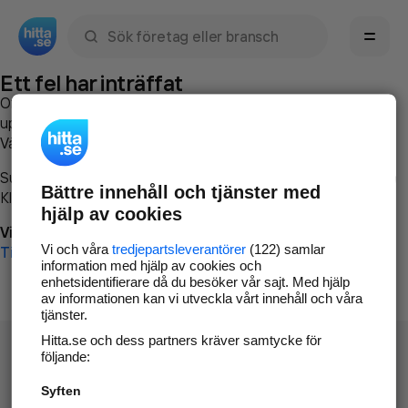
Sök namn, gata, ort, telefon, företag, sökord
Ett fel har inträffat
Om du vill kan du
kontakta hitta.se
och beskriva hur felet
uppstod så att vi lättare och snabbare kan avhjälpa det.
Vänligen försök med följande:
Surfa till
www.hitta.se
Bättre innehåll och tjänster med
Klicka på
Tillbaka-knappen
i webbläsaren och försök igen
hjälp av cookies
Vi beklagar besväret!
Vi och våra
tredjepartsleverantörer
(122) samlar
Till startsidan
information med hjälp av cookies och
enhetsidentifierare då du besöker vår sajt. Med hjälp
av informationen kan vi utveckla vårt innehåll och våra
tjänster.
Hitta.se och dess partners kräver samtycke för
följande:
Syften
Hitta.se - Gratis nummerupplysning.