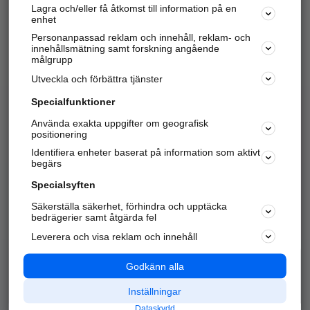
Lagra och/eller få åtkomst till information på en
Sök företag, personer och platser.
enhet
Personanpassad reklam och innehåll, reklam- och
Hitta telefonnummer, adresser, företagsinfo mm.
innehållsmätning samt forskning angående
målgrupp
Utveckla och förbättra tjänster
Marknadsför företaget
på hitta.se
Specialfunktioner
Använda exakta uppgifter om geografisk
Kom igång och annonsera mot
positionering
nya kunder och
Identifiera enheter baserat på information som aktivt
samarbetspartners nära dig.
begärs
Läs mer här
Specialsyften
Säkerställa säkerhet, förhindra och upptäcka
Alla kategorier
Populära sökningar
bedrägerier samt åtgärda fel
Leverera och visa reklam och innehåll
API & Kartor
Annonsera
Logga in
Integritet
Godkänn alla
Om oss
Nödnummer
Inställningar
Dataskydd