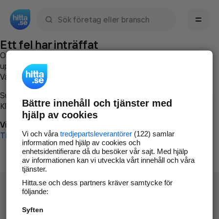
Sök namn, gata, ort, telefon, företag, sökord
Ett fel har inträffat
Om du vill kan du
kontakta hitta.se
och beskriva hur felet
uppstod så att vi lättare och snabbare kan avhjälpa det.
Vänligen försök med följande:
Surfa till
www.hitta.se
Bättre innehåll och tjänster med
Klicka på
Tillbaka-knappen
i webbläsaren och försök igen
hjälp av cookies
Vi beklagar besväret!
Vi och våra
tredjepartsleverantörer
(122) samlar
Till startsidan
information med hjälp av cookies och
enhetsidentifierare då du besöker vår sajt. Med hjälp
av informationen kan vi utveckla vårt innehåll och våra
tjänster.
Hitta.se och dess partners kräver samtycke för
följande:
Syften
Hitta.se - Gratis nummerupplysning.