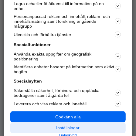
Lagra och/eller få åtkomst till information på en
Sök företag, personer och platser.
enhet
Personanpassad reklam och innehåll, reklam- och
Hitta telefonnummer, adresser, företagsinfo mm.
innehållsmätning samt forskning angående
målgrupp
Utveckla och förbättra tjänster
Marknadsför företaget
på hitta.se
Specialfunktioner
Använda exakta uppgifter om geografisk
Kom igång och annonsera mot
positionering
nya kunder och
Identifiera enheter baserat på information som aktivt
samarbetspartners nära dig.
begärs
Läs mer här
Specialsyften
Säkerställa säkerhet, förhindra och upptäcka
Alla kategorier
Populära sökningar
bedrägerier samt åtgärda fel
Leverera och visa reklam och innehåll
API & Kartor
Annonsera
Logga in
Integritet
Godkänn alla
Om oss
Nödnummer
Inställningar
Dataskydd