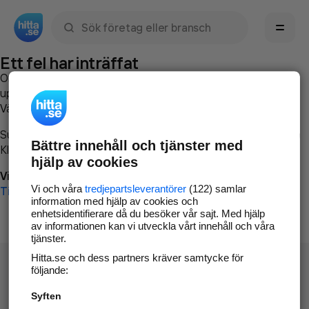
Sök namn, gata, ort, telefon, företag, sökord
Ett fel har inträffat
Om du vill kan du
kontakta hitta.se
och beskriva hur felet
uppstod så att vi lättare och snabbare kan avhjälpa det.
Vänligen försök med följande:
Surfa till
www.hitta.se
Bättre innehåll och tjänster med
Klicka på
Tillbaka-knappen
i webbläsaren och försök igen
hjälp av cookies
Vi beklagar besväret!
Vi och våra
tredjepartsleverantörer
(122) samlar
Till startsidan
information med hjälp av cookies och
enhetsidentifierare då du besöker vår sajt. Med hjälp
av informationen kan vi utveckla vårt innehåll och våra
tjänster.
Hitta.se och dess partners kräver samtycke för
följande:
Syften
Hitta.se - Gratis nummerupplysning.