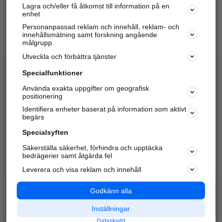
Lagra och/eller få åtkomst till information på en
Sök företag, personer och platser.
enhet
Personanpassad reklam och innehåll, reklam- och
Hitta telefonnummer, adresser, företagsinfo mm.
innehållsmätning samt forskning angående
målgrupp
Utveckla och förbättra tjänster
Marknadsför företaget
på hitta.se
Specialfunktioner
Använda exakta uppgifter om geografisk
Kom igång och annonsera mot
positionering
nya kunder och
Identifiera enheter baserat på information som aktivt
samarbetspartners nära dig.
begärs
Läs mer här
Specialsyften
Säkerställa säkerhet, förhindra och upptäcka
Alla kategorier
Populära sökningar
bedrägerier samt åtgärda fel
Leverera och visa reklam och innehåll
API & Kartor
Annonsera
Logga in
Integritet
Godkänn alla
Om oss
Nödnummer
Inställningar
Dataskydd