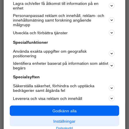
Lagra och/eller få åtkomst till information på en
Sök företag, personer och platser.
enhet
Personanpassad reklam och innehåll, reklam- och
Hitta telefonnummer, adresser, företagsinfo mm.
innehållsmätning samt forskning angående
målgrupp
Utveckla och förbättra tjänster
Marknadsför företaget
på hitta.se
Specialfunktioner
Använda exakta uppgifter om geografisk
Kom igång och annonsera mot
positionering
nya kunder och
Identifiera enheter baserat på information som aktivt
samarbetspartners nära dig.
begärs
Läs mer här
Specialsyften
Säkerställa säkerhet, förhindra och upptäcka
Alla kategorier
Populära sökningar
bedrägerier samt åtgärda fel
Leverera och visa reklam och innehåll
API & Kartor
Annonsera
Logga in
Integritet
Godkänn alla
Om oss
Nödnummer
Inställningar
Dataskydd