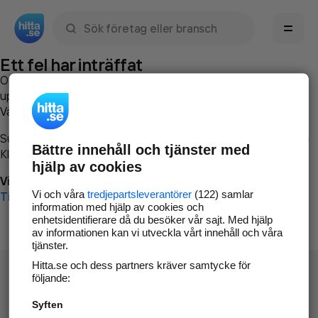
Sök namn, gata, ort, telefon, företag, sökord
Ett fel har inträffat
Om du vill kan du
kontakta hitta.se
och beskriva hur felet
uppstod så att vi lättare och snabbare kan avhjälpa det.
Vänligen försök med följande:
Surfa till
www.hitta.se
Bättre innehåll och tjänster med
Klicka på
Tillbaka-knappen
i webbläsaren och försök igen
hjälp av cookies
Vi beklagar besväret!
Vi och våra
tredjepartsleverantörer
(122) samlar
Till startsidan
information med hjälp av cookies och
enhetsidentifierare då du besöker vår sajt. Med hjälp
av informationen kan vi utveckla vårt innehåll och våra
tjänster.
Hitta.se och dess partners kräver samtycke för
följande:
Syften
Hitta.se - Gratis nummerupplysning.