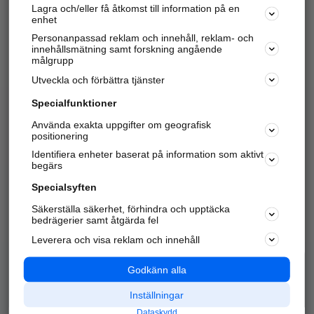
Lagra och/eller få åtkomst till information på en
Sök företag, personer och platser.
enhet
Personanpassad reklam och innehåll, reklam- och
Hitta telefonnummer, adresser, företagsinfo mm.
innehållsmätning samt forskning angående
målgrupp
Utveckla och förbättra tjänster
Marknadsför företaget
på hitta.se
Specialfunktioner
Använda exakta uppgifter om geografisk
Kom igång och annonsera mot
positionering
nya kunder och
Identifiera enheter baserat på information som aktivt
samarbetspartners nära dig.
begärs
Läs mer här
Specialsyften
Säkerställa säkerhet, förhindra och upptäcka
Alla kategorier
Populära sökningar
bedrägerier samt åtgärda fel
Leverera och visa reklam och innehåll
API & Kartor
Annonsera
Logga in
Integritet
Godkänn alla
Om oss
Nödnummer
Inställningar
Dataskydd