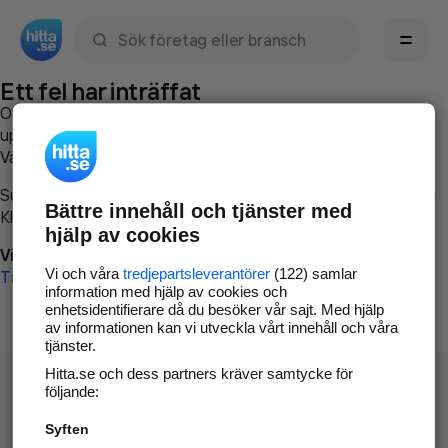
Sök namn, gata, ort, telefon, företag, sökord
Ett fel har inträffat
Om du vill kan du
kontakta hitta.se
och beskriva hur felet
uppstod så att vi lättare och snabbare kan avhjälpa det.
Vänligen försök med följande:
Surfa till
www.hitta.se
Bättre innehåll och tjänster med
Klicka på
Tillbaka-knappen
i webbläsaren och försök igen
hjälp av cookies
Vi beklagar besväret!
Vi och våra
tredjepartsleverantörer
(122) samlar
Till startsidan
information med hjälp av cookies och
enhetsidentifierare då du besöker vår sajt. Med hjälp
av informationen kan vi utveckla vårt innehåll och våra
tjänster.
Hitta.se och dess partners kräver samtycke för
följande:
Syften
Hitta.se - Gratis nummerupplysning.