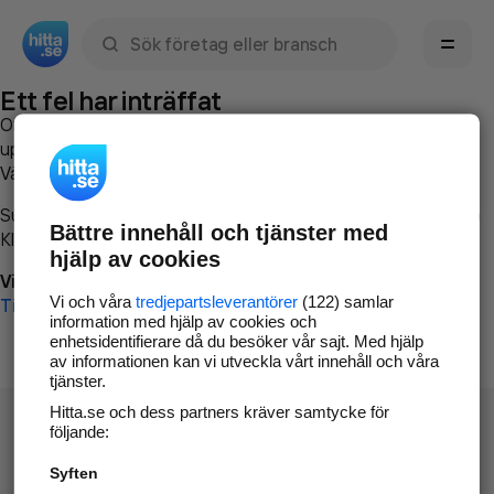
Sök namn, gata, ort, telefon, företag, sökord
Ett fel har inträffat
Om du vill kan du
kontakta hitta.se
och beskriva hur felet
uppstod så att vi lättare och snabbare kan avhjälpa det.
Vänligen försök med följande:
Surfa till
www.hitta.se
Bättre innehåll och tjänster med
Klicka på
Tillbaka-knappen
i webbläsaren och försök igen
hjälp av cookies
Vi beklagar besväret!
Vi och våra
tredjepartsleverantörer
(122) samlar
Till startsidan
information med hjälp av cookies och
enhetsidentifierare då du besöker vår sajt. Med hjälp
av informationen kan vi utveckla vårt innehåll och våra
tjänster.
Hitta.se och dess partners kräver samtycke för
följande:
Syften
Hitta.se - Gratis nummerupplysning.