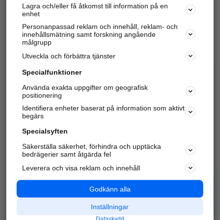
Lagra och/eller få åtkomst till information på en
Sök företag, personer och platser.
enhet
Personanpassad reklam och innehåll, reklam- och
Hitta telefonnummer, adresser, företagsinfo mm.
innehållsmätning samt forskning angående
målgrupp
Utveckla och förbättra tjänster
Marknadsför företaget
på hitta.se
Specialfunktioner
Använda exakta uppgifter om geografisk
Kom igång och annonsera mot
positionering
nya kunder och
Identifiera enheter baserat på information som aktivt
samarbetspartners nära dig.
begärs
Läs mer här
Specialsyften
Säkerställa säkerhet, förhindra och upptäcka
Alla kategorier
Populära sökningar
bedrägerier samt åtgärda fel
Leverera och visa reklam och innehåll
API & Kartor
Annonsera
Logga in
Integritet
Godkänn alla
Om oss
Nödnummer
Inställningar
Dataskydd