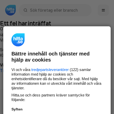
Sök namn, gata, ort, telefon, företag, sökord
Ett fel har inträffat
Om du vill kan du
kontakta hitta.se
och beskriva hur felet
uppstod så att vi lättare och snabbare kan avhjälpa det.
Vänligen försök med följande:
Surfa till
www.hitta.se
Bättre innehåll och tjänster med
Klicka på
Tillbaka-knappen
i webbläsaren och försök igen
hjälp av cookies
Vi beklagar besväret!
Vi och våra
tredjepartsleverantörer
(122) samlar
Till startsidan
information med hjälp av cookies och
enhetsidentifierare då du besöker vår sajt. Med hjälp
av informationen kan vi utveckla vårt innehåll och våra
tjänster.
Hitta.se och dess partners kräver samtycke för
följande:
Syften
Hitta.se - Gratis nummerupplysning.