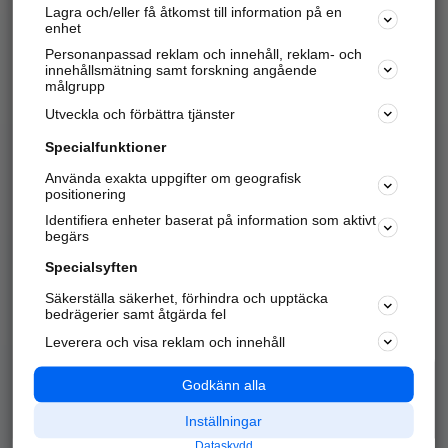
Lagra och/eller få åtkomst till information på en
Sök företag, personer och platser.
enhet
Personanpassad reklam och innehåll, reklam- och
Hitta telefonnummer, adresser, företagsinfo mm.
innehållsmätning samt forskning angående
målgrupp
Utveckla och förbättra tjänster
Marknadsför företaget
på hitta.se
Specialfunktioner
Använda exakta uppgifter om geografisk
Kom igång och annonsera mot
positionering
nya kunder och
Identifiera enheter baserat på information som aktivt
samarbetspartners nära dig.
begärs
Läs mer här
Specialsyften
Säkerställa säkerhet, förhindra och upptäcka
Alla kategorier
Populära sökningar
bedrägerier samt åtgärda fel
Leverera och visa reklam och innehåll
API & Kartor
Annonsera
Logga in
Integritet
Godkänn alla
Om oss
Nödnummer
Inställningar
Dataskydd