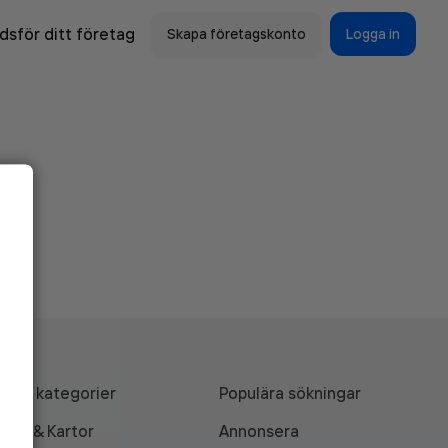
sför ditt företag
Skapa företagskonto
Logga in
Alla kategorier
Populära sökningar
API & Kartor
Annonsera