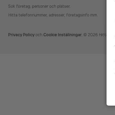
Sök företag, personer och platser.
Hitta telefonnummer, adresser, företagsinfo mm.
Privacy Policy
och
Cookie Inställningar
.
©
2026
Hitta.se