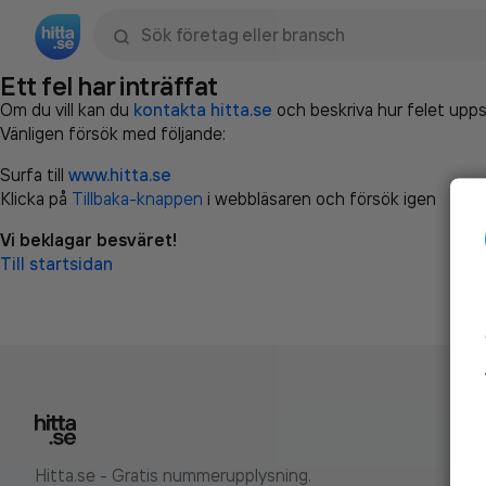
Sök namn, gata, ort, telefon, företag, sökord
Ett fel har inträffat
Om du vill kan du
kontakta hitta.se
och beskriva hur felet upps
Vänligen försök med följande:
Surfa till
www.hitta.se
Klicka på
Tillbaka-knappen
i webbläsaren och försök igen
Vi beklagar besväret!
Till startsidan
Hitta.se - Gratis nummerupplysning.