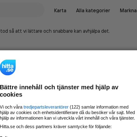
Karta
Alla kategorier
Marknad
tod så att vi lättare och snabbare kan avhjälpa det.
Bättre innehåll och tjänster med hjälp av
cookies
Vi och våra
tredjepartsleverantörer
(122) samlar information med
hjälp av cookies och enhetsidentifierare då du besöker vår sajt. Med
hjälp av informationen kan vi utveckla vårt innehåll och våra tjänster.
Marknadsför företaget på
Hitta.se och dess partners kräver samtycke för följande:
hitta.se