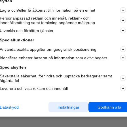
Syften
Kom igång och annonsera mot
Lagra och/eller få åtkomst till information på en enhet
nya kunder och
samarbetspartners nära dig.
Personanpassad reklam och innehåll, reklam- och
innehållsmätning samt forskning angående målgrupp
Läs mer här
Utveckla och förbättra tjänster
Specialfunktioner
Använda exakta uppgifter om geografisk positionering
Identifiera enheter baserat på information som aktivt begärs
Specialsyften
Säkerställa säkerhet, förhindra och upptäcka bedrägerier samt
åtgärda fel
Leverera och visa reklam och innehåll
Dataskydd
Inställningar
Godkänn alla