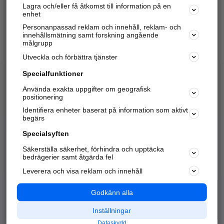
Lagra och/eller få åtkomst till information på en
Sök företag, personer och platser.
enhet
Personanpassad reklam och innehåll, reklam- och
Hitta telefonnummer, adresser, företagsinfo mm.
innehållsmätning samt forskning angående
målgrupp
Utveckla och förbättra tjänster
Marknadsför företaget
på hitta.se
Specialfunktioner
Använda exakta uppgifter om geografisk
Kom igång och annonsera mot
positionering
nya kunder och
Identifiera enheter baserat på information som aktivt
samarbetspartners nära dig.
begärs
Läs mer här
Specialsyften
Säkerställa säkerhet, förhindra och upptäcka
Alla kategorier
Populära sökningar
bedrägerier samt åtgärda fel
Leverera och visa reklam och innehåll
API & Kartor
Annonsera
Logga in
Integritet
Godkänn alla
Om oss
Nödnummer
Inställningar
Dataskydd