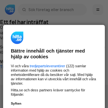
Sök namn, gata, ort, telefon, företag, sökord
Ett fel har inträffat
Om du vill kan du
kontakta hitta.se
och beskriva hur felet
uppstod så att vi lättare och snabbare kan avhjälpa det.
Vänligen försök med följande:
Surfa till
www.hitta.se
Bättre innehåll och tjänster med
Klicka på
Tillbaka-knappen
i webbläsaren och försök igen
hjälp av cookies
Vi beklagar besväret!
Vi och våra
tredjepartsleverantörer
(122) samlar
Till startsidan
information med hjälp av cookies och
enhetsidentifierare då du besöker vår sajt. Med hjälp
av informationen kan vi utveckla vårt innehåll och våra
tjänster.
Hitta.se och dess partners kräver samtycke för
följande:
Syften
Hitta.se - Gratis nummerupplysning.