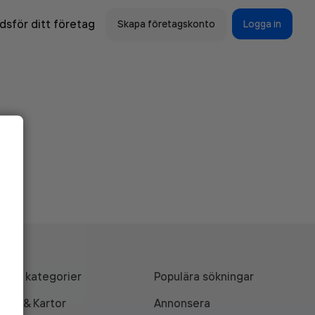
sför ditt företag
Skapa företagskonto
Logga in
Alla kategorier
Populära sökningar
API & Kartor
Annonsera