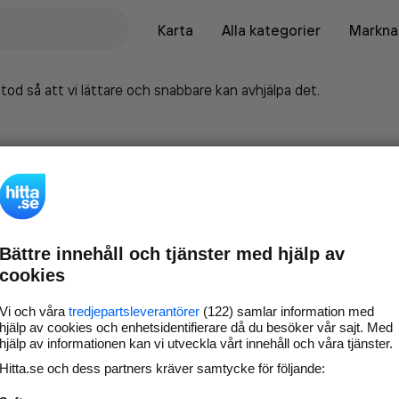
Karta
Alla kategorier
Marknad
tod så att vi lättare och snabbare kan avhjälpa det.
Bättre innehåll och tjänster med hjälp av
cookies
Vi och våra
tredjepartsleverantörer
(122) samlar information med
hjälp av cookies och enhetsidentifierare då du besöker vår sajt. Med
hjälp av informationen kan vi utveckla vårt innehåll och våra tjänster.
Marknadsför företaget på
Hitta.se och dess partners kräver samtycke för följande:
hitta.se