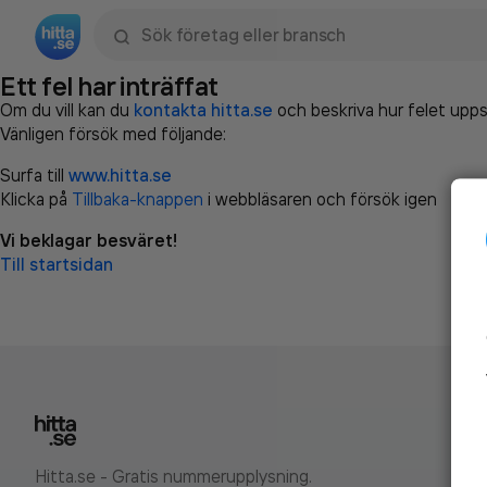
Sök namn, gata, ort, telefon, företag, sökord
Ett fel har inträffat
Om du vill kan du
kontakta hitta.se
och beskriva hur felet upps
Vänligen försök med följande:
Surfa till
www.hitta.se
Klicka på
Tillbaka-knappen
i webbläsaren och försök igen
Vi beklagar besväret!
Till startsidan
Hitta.se - Gratis nummerupplysning.