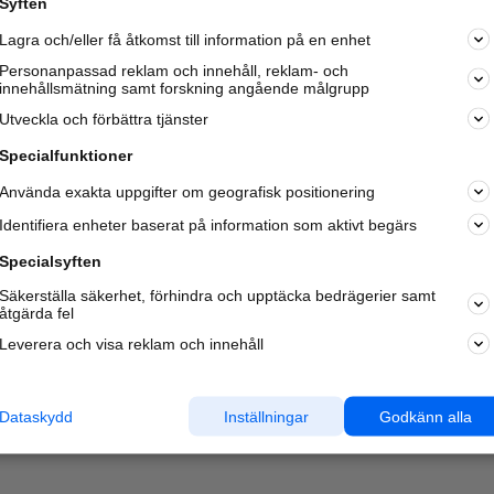
Syften
Kom igång och annonsera mot
Lagra och/eller få åtkomst till information på en enhet
nya kunder och
samarbetspartners nära dig.
Personanpassad reklam och innehåll, reklam- och
innehållsmätning samt forskning angående målgrupp
Läs mer här
Utveckla och förbättra tjänster
Specialfunktioner
Använda exakta uppgifter om geografisk positionering
Identifiera enheter baserat på information som aktivt begärs
Specialsyften
Säkerställa säkerhet, förhindra och upptäcka bedrägerier samt
åtgärda fel
Leverera och visa reklam och innehåll
Dataskydd
Inställningar
Godkänn alla