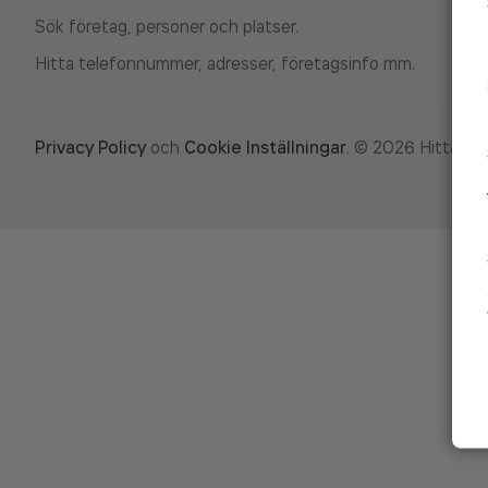
Sök företag, personer och platser.
Hitta telefonnummer, adresser, företagsinfo mm.
Privacy Policy
och
Cookie Inställningar
.
©
2026
Hitta.se