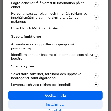
Lagra och/eller få åtkomst till information på en
Sök företag, personer och platser.
enhet
Personanpassad reklam och innehåll, reklam- och
Hitta telefonnummer, adresser, företagsinfo mm.
innehållsmätning samt forskning angående
målgrupp
Utveckla och förbättra tjänster
Marknadsför företaget
på hitta.se
Specialfunktioner
Använda exakta uppgifter om geografisk
Kom igång och annonsera mot
positionering
nya kunder och
Identifiera enheter baserat på information som aktivt
samarbetspartners nära dig.
begärs
Läs mer här
Specialsyften
Säkerställa säkerhet, förhindra och upptäcka
Alla kategorier
Populära sökningar
bedrägerier samt åtgärda fel
Leverera och visa reklam och innehåll
API & Kartor
Annonsera
Logga in
Integritet
Godkänn alla
Om oss
Nödnummer
Inställningar
Dataskydd