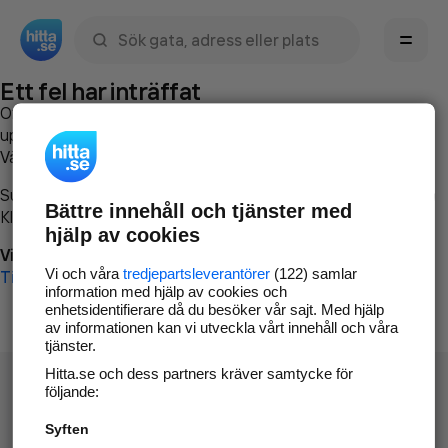
Sök namn, gata, ort, telefon, företag, sökord
Ett fel har inträffat
Om du vill kan du
kontakta hitta.se
och beskriva hur felet
uppstod så att vi lättare och snabbare kan avhjälpa det.
Vänligen försök med följande:
Surfa till
www.hitta.se
Bättre innehåll och tjänster med
Klicka på
Tillbaka-knappen
i webbläsaren och försök igen
hjälp av cookies
Vi beklagar besväret!
Vi och våra
tredjepartsleverantörer
(122) samlar
Till startsidan
information med hjälp av cookies och
enhetsidentifierare då du besöker vår sajt. Med hjälp
av informationen kan vi utveckla vårt innehåll och våra
tjänster.
Hitta.se och dess partners kräver samtycke för
följande:
Syften
Hitta.se - Gratis nummerupplysning.