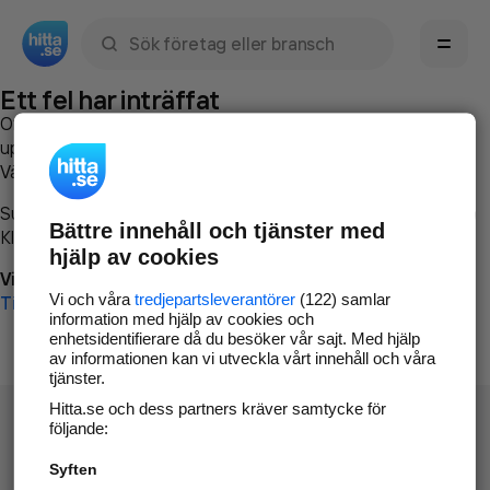
Sök namn, gata, ort, telefon, företag, sökord
Ett fel har inträffat
Om du vill kan du
kontakta hitta.se
och beskriva hur felet
uppstod så att vi lättare och snabbare kan avhjälpa det.
Vänligen försök med följande:
Surfa till
www.hitta.se
Bättre innehåll och tjänster med
Klicka på
Tillbaka-knappen
i webbläsaren och försök igen
hjälp av cookies
Vi beklagar besväret!
Vi och våra
tredjepartsleverantörer
(122) samlar
Till startsidan
information med hjälp av cookies och
enhetsidentifierare då du besöker vår sajt. Med hjälp
av informationen kan vi utveckla vårt innehåll och våra
tjänster.
Hitta.se och dess partners kräver samtycke för
följande:
Syften
Hitta.se - Gratis nummerupplysning.