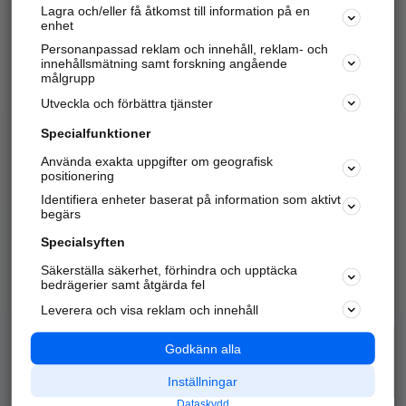
Lagra och/eller få åtkomst till information på en
Sök företag, personer och platser.
enhet
Personanpassad reklam och innehåll, reklam- och
Hitta telefonnummer, adresser, företagsinfo mm.
innehållsmätning samt forskning angående
målgrupp
Utveckla och förbättra tjänster
Marknadsför företaget
på hitta.se
Specialfunktioner
Använda exakta uppgifter om geografisk
Kom igång och annonsera mot
positionering
nya kunder och
Identifiera enheter baserat på information som aktivt
samarbetspartners nära dig.
begärs
Läs mer här
Specialsyften
Säkerställa säkerhet, förhindra och upptäcka
Alla kategorier
Populära sökningar
bedrägerier samt åtgärda fel
Leverera och visa reklam och innehåll
API & Kartor
Annonsera
Logga in
Integritet
Godkänn alla
Om oss
Nödnummer
Inställningar
Dataskydd