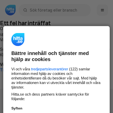
Sök namn, gata, ort, telefon, företag, sökord
Ett fel har inträffat
Om du vill kan du
kontakta hitta.se
och beskriva hur felet
uppstod så att vi lättare och snabbare kan avhjälpa det.
Vänligen försök med följande:
Surfa till
www.hitta.se
Bättre innehåll och tjänster med
Klicka på
Tillbaka-knappen
i webbläsaren och försök igen
hjälp av cookies
Vi beklagar besväret!
Vi och våra
tredjepartsleverantörer
(122) samlar
Till startsidan
information med hjälp av cookies och
enhetsidentifierare då du besöker vår sajt. Med hjälp
av informationen kan vi utveckla vårt innehåll och våra
tjänster.
Hitta.se och dess partners kräver samtycke för
följande:
Syften
Hitta.se - Gratis nummerupplysning.