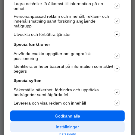
Lagra och/eller få åtkomst till information på en
Sök företag, personer och platser.
enhet
Personanpassad reklam och innehåll, reklam- och
Hitta telefonnummer, adresser, företagsinfo mm.
innehållsmätning samt forskning angående
målgrupp
Utveckla och förbättra tjänster
Marknadsför företaget
på hitta.se
Specialfunktioner
Använda exakta uppgifter om geografisk
Kom igång och annonsera mot
positionering
nya kunder och
Identifiera enheter baserat på information som aktivt
samarbetspartners nära dig.
begärs
Läs mer här
Specialsyften
Säkerställa säkerhet, förhindra och upptäcka
Alla kategorier
Populära sökningar
bedrägerier samt åtgärda fel
Leverera och visa reklam och innehåll
API & Kartor
Annonsera
Logga in
Integritet
Godkänn alla
Om oss
Nödnummer
Inställningar
Dataskydd