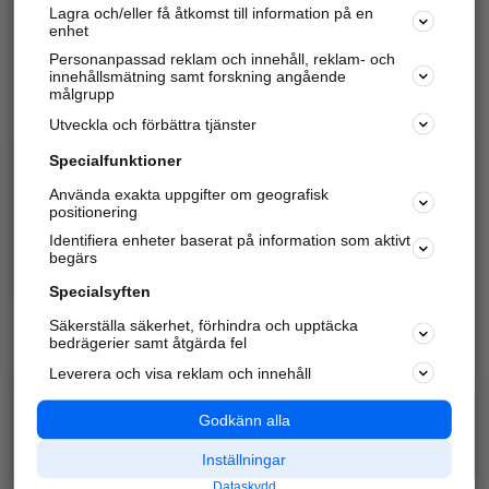
Lagra och/eller få åtkomst till information på en
Sök företag, personer och platser.
enhet
Personanpassad reklam och innehåll, reklam- och
Hitta telefonnummer, adresser, företagsinfo mm.
innehållsmätning samt forskning angående
målgrupp
Utveckla och förbättra tjänster
Marknadsför företaget
på hitta.se
Specialfunktioner
Använda exakta uppgifter om geografisk
Kom igång och annonsera mot
positionering
nya kunder och
Identifiera enheter baserat på information som aktivt
samarbetspartners nära dig.
begärs
Läs mer här
Specialsyften
Säkerställa säkerhet, förhindra och upptäcka
Alla kategorier
Populära sökningar
bedrägerier samt åtgärda fel
Leverera och visa reklam och innehåll
API & Kartor
Annonsera
Logga in
Integritet
Godkänn alla
Om oss
Nödnummer
Inställningar
Dataskydd