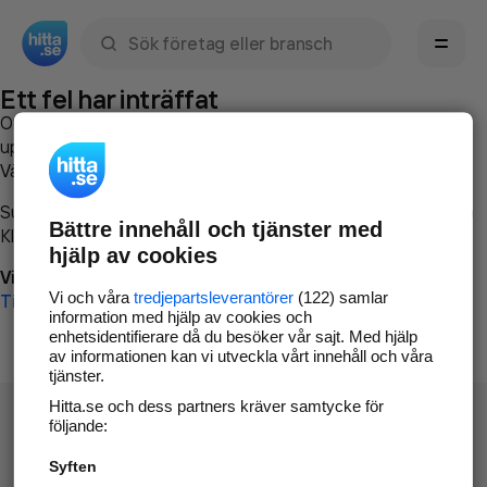
Sök namn, gata, ort, telefon, företag, sökord
Ett fel har inträffat
Om du vill kan du
kontakta hitta.se
och beskriva hur felet
uppstod så att vi lättare och snabbare kan avhjälpa det.
Vänligen försök med följande:
Surfa till
www.hitta.se
Bättre innehåll och tjänster med
Klicka på
Tillbaka-knappen
i webbläsaren och försök igen
hjälp av cookies
Vi beklagar besväret!
Vi och våra
tredjepartsleverantörer
(122) samlar
Till startsidan
information med hjälp av cookies och
enhetsidentifierare då du besöker vår sajt. Med hjälp
av informationen kan vi utveckla vårt innehåll och våra
tjänster.
Hitta.se och dess partners kräver samtycke för
följande:
Syften
Hitta.se - Gratis nummerupplysning.