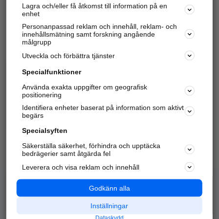
Lagra och/eller få åtkomst till information på en
Sök företag, personer och platser.
enhet
Personanpassad reklam och innehåll, reklam- och
Hitta telefonnummer, adresser, företagsinfo mm.
innehållsmätning samt forskning angående
målgrupp
Utveckla och förbättra tjänster
Marknadsför företaget
på hitta.se
Specialfunktioner
Använda exakta uppgifter om geografisk
Kom igång och annonsera mot
positionering
nya kunder och
Identifiera enheter baserat på information som aktivt
samarbetspartners nära dig.
begärs
Läs mer här
Specialsyften
Säkerställa säkerhet, förhindra och upptäcka
Alla kategorier
Populära sökningar
bedrägerier samt åtgärda fel
Leverera och visa reklam och innehåll
API & Kartor
Annonsera
Logga in
Integritet
Godkänn alla
Om oss
Nödnummer
Inställningar
Dataskydd