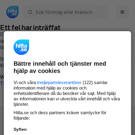
Sök namn, gata, ort, telefon, företag, sökord
Ett fel har inträffat
Om du vill kan du
kontakta hitta.se
och beskriva hur felet
uppstod så att vi lättare och snabbare kan avhjälpa det.
Vänligen försök med följande:
Surfa till
www.hitta.se
Bättre innehåll och tjänster med
Klicka på
Tillbaka-knappen
i webbläsaren och försök igen
hjälp av cookies
Vi beklagar besväret!
Vi och våra
tredjepartsleverantörer
(122) samlar
Till startsidan
information med hjälp av cookies och
enhetsidentifierare då du besöker vår sajt. Med hjälp
av informationen kan vi utveckla vårt innehåll och våra
tjänster.
Hitta.se och dess partners kräver samtycke för
följande:
Syften
Hitta.se - Gratis nummerupplysning.