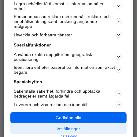
Lagra och/eller få åtkomst till information på en
Sök företag, personer och platser.
enhet
Personanpassad reklam och innehåll, reklam- och
Hitta telefonnummer, adresser, företagsinfo mm.
innehållsmätning samt forskning angående
målgrupp
Utveckla och förbättra tjänster
Marknadsför företaget
på hitta.se
Specialfunktioner
Använda exakta uppgifter om geografisk
Kom igång och annonsera mot
positionering
nya kunder och
Identifiera enheter baserat på information som aktivt
samarbetspartners nära dig.
begärs
Läs mer här
Specialsyften
Säkerställa säkerhet, förhindra och upptäcka
Alla kategorier
Populära sökningar
bedrägerier samt åtgärda fel
Leverera och visa reklam och innehåll
API & Kartor
Annonsera
Logga in
Integritet
Godkänn alla
Om oss
Nödnummer
Inställningar
Dataskydd