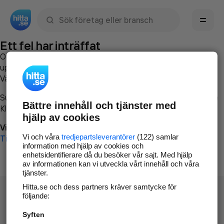
Sök namn, gata, ort, telefon, företag, sökord
Ett fel har inträffat
Om du vill kan du
kontakta hitta.se
och beskriva hur felet
uppstod så att vi lättare och snabbare kan avhjälpa det.
Vänligen försök med följande:
Surfa till
www.hitta.se
Bättre innehåll och tjänster med
Klicka på
Tillbaka-knappen
i webbläsaren och försök igen
hjälp av cookies
Vi beklagar besväret!
Vi och våra
tredjepartsleverantörer
(122) samlar
Till startsidan
information med hjälp av cookies och
enhetsidentifierare då du besöker vår sajt. Med hjälp
av informationen kan vi utveckla vårt innehåll och våra
tjänster.
Hitta.se och dess partners kräver samtycke för
följande:
Syften
Hitta.se - Gratis nummerupplysning.