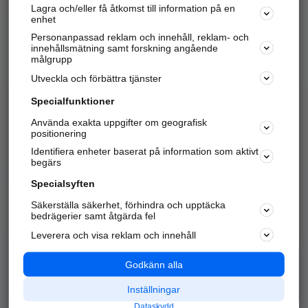
Lagra och/eller få åtkomst till information på en
Sök företag, personer och platser.
enhet
Personanpassad reklam och innehåll, reklam- och
Hitta telefonnummer, adresser, företagsinfo mm.
innehållsmätning samt forskning angående
målgrupp
Utveckla och förbättra tjänster
Marknadsför företaget
på hitta.se
Specialfunktioner
Använda exakta uppgifter om geografisk
Kom igång och annonsera mot
positionering
nya kunder och
Identifiera enheter baserat på information som aktivt
samarbetspartners nära dig.
begärs
Läs mer här
Specialsyften
Säkerställa säkerhet, förhindra och upptäcka
Alla kategorier
Populära sökningar
bedrägerier samt åtgärda fel
Leverera och visa reklam och innehåll
API & Kartor
Annonsera
Logga in
Integritet
Godkänn alla
Om oss
Nödnummer
Inställningar
Dataskydd