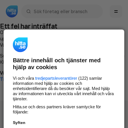
Sök namn, gata, ort, telefon, företag, sökord
Ett fel har inträffat
Om du vill kan du
kontakta hitta.se
och beskriva hur felet
uppstod så att vi lättare och snabbare kan avhjälpa det.
Vänligen försök med följande:
Surfa till
www.hitta.se
Bättre innehåll och tjänster med
Klicka på
Tillbaka-knappen
i webbläsaren och försök igen
hjälp av cookies
Vi beklagar besväret!
Vi och våra
tredjepartsleverantörer
(122) samlar
Till startsidan
information med hjälp av cookies och
enhetsidentifierare då du besöker vår sajt. Med hjälp
av informationen kan vi utveckla vårt innehåll och våra
tjänster.
Hitta.se och dess partners kräver samtycke för
följande:
Syften
Hitta.se - Gratis nummerupplysning.