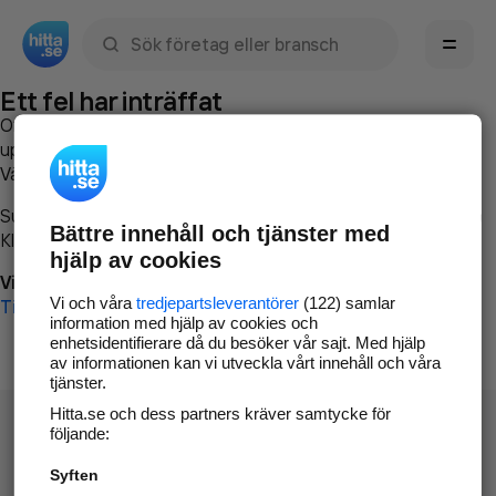
Sök namn, gata, ort, telefon, företag, sökord
Ett fel har inträffat
Om du vill kan du
kontakta hitta.se
och beskriva hur felet
uppstod så att vi lättare och snabbare kan avhjälpa det.
Vänligen försök med följande:
Surfa till
www.hitta.se
Bättre innehåll och tjänster med
Klicka på
Tillbaka-knappen
i webbläsaren och försök igen
hjälp av cookies
Vi beklagar besväret!
Vi och våra
tredjepartsleverantörer
(122) samlar
Till startsidan
information med hjälp av cookies och
enhetsidentifierare då du besöker vår sajt. Med hjälp
av informationen kan vi utveckla vårt innehåll och våra
tjänster.
Hitta.se och dess partners kräver samtycke för
följande:
Syften
Hitta.se - Gratis nummerupplysning.