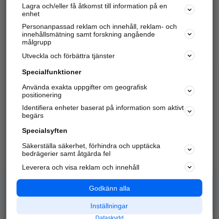
Lagra och/eller få åtkomst till information på en
Sök företag, personer och platser.
enhet
Personanpassad reklam och innehåll, reklam- och
Hitta telefonnummer, adresser, företagsinfo mm.
innehållsmätning samt forskning angående
målgrupp
Utveckla och förbättra tjänster
Marknadsför företaget
på hitta.se
Specialfunktioner
Använda exakta uppgifter om geografisk
Kom igång och annonsera mot
positionering
nya kunder och
Identifiera enheter baserat på information som aktivt
samarbetspartners nära dig.
begärs
Läs mer här
Specialsyften
Säkerställa säkerhet, förhindra och upptäcka
Alla kategorier
Populära sökningar
bedrägerier samt åtgärda fel
Leverera och visa reklam och innehåll
API & Kartor
Annonsera
Logga in
Integritet
Godkänn alla
Om oss
Nödnummer
Inställningar
Dataskydd