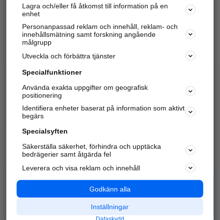
Lagra och/eller få åtkomst till information på en
Sök företag, personer och platser.
enhet
Personanpassad reklam och innehåll, reklam- och
Hitta telefonnummer, adresser, företagsinfo mm.
innehållsmätning samt forskning angående
målgrupp
Utveckla och förbättra tjänster
Marknadsför företaget
på hitta.se
Specialfunktioner
Använda exakta uppgifter om geografisk
Kom igång och annonsera mot
positionering
nya kunder och
Identifiera enheter baserat på information som aktivt
samarbetspartners nära dig.
begärs
Läs mer här
Specialsyften
Säkerställa säkerhet, förhindra och upptäcka
Alla kategorier
Populära sökningar
bedrägerier samt åtgärda fel
Leverera och visa reklam och innehåll
API & Kartor
Annonsera
Logga in
Integritet
Godkänn alla
Om oss
Nödnummer
Inställningar
Dataskydd