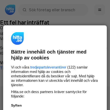
Sök namn, gata, ort, telefon, företag, sökord
Ett fel har inträffat
Om du vill kan du
kontakta hitta.se
och beskriva hur felet
uppstod så att vi lättare och snabbare kan avhjälpa det.
Vänligen försök med följande:
Surfa till
www.hitta.se
Bättre innehåll och tjänster med
Klicka på
Tillbaka-knappen
i webbläsaren och försök igen
hjälp av cookies
Vi beklagar besväret!
Vi och våra
tredjepartsleverantörer
(122) samlar
Till startsidan
information med hjälp av cookies och
enhetsidentifierare då du besöker vår sajt. Med hjälp
av informationen kan vi utveckla vårt innehåll och våra
tjänster.
Hitta.se och dess partners kräver samtycke för
följande:
Syften
Hitta.se - Gratis nummerupplysning.