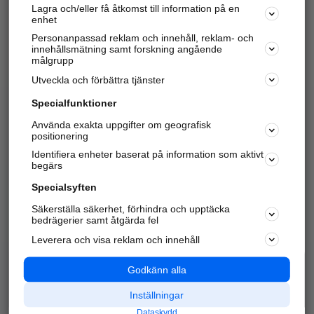
Lagra och/eller få åtkomst till information på en
Sök företag, personer och platser.
enhet
Personanpassad reklam och innehåll, reklam- och
Hitta telefonnummer, adresser, företagsinfo mm.
innehållsmätning samt forskning angående
målgrupp
Utveckla och förbättra tjänster
Marknadsför företaget
på hitta.se
Specialfunktioner
Använda exakta uppgifter om geografisk
Kom igång och annonsera mot
positionering
nya kunder och
Identifiera enheter baserat på information som aktivt
samarbetspartners nära dig.
begärs
Läs mer här
Specialsyften
Säkerställa säkerhet, förhindra och upptäcka
Alla kategorier
Populära sökningar
bedrägerier samt åtgärda fel
Leverera och visa reklam och innehåll
API & Kartor
Annonsera
Logga in
Integritet
Godkänn alla
Om oss
Nödnummer
Inställningar
Dataskydd