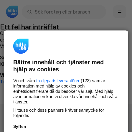
Sök namn, gata, ort, telefon, företag, sökord
Ett fel har inträffat
Om du vill kan du
kontakta hitta.se
och beskriva hur felet
uppstod så att vi lättare och snabbare kan avhjälpa det.
Vänligen försök med följande:
Surfa till
www.hitta.se
Bättre innehåll och tjänster med
Klicka på
Tillbaka-knappen
i webbläsaren och försök igen
hjälp av cookies
Vi beklagar besväret!
Vi och våra
tredjepartsleverantörer
(122) samlar
Till startsidan
information med hjälp av cookies och
enhetsidentifierare då du besöker vår sajt. Med hjälp
av informationen kan vi utveckla vårt innehåll och våra
tjänster.
Hitta.se och dess partners kräver samtycke för
följande:
Syften
Hitta.se - Gratis nummerupplysning.