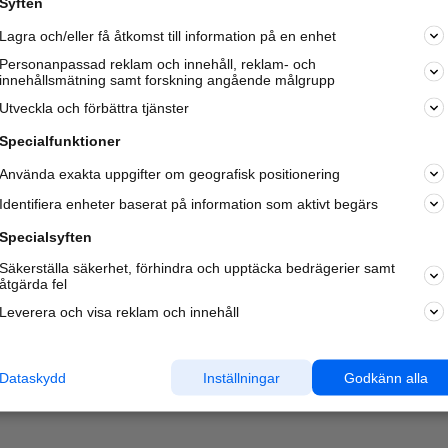
Syften
Kom igång och annonsera mot
Lagra och/eller få åtkomst till information på en enhet
nya kunder och
samarbetspartners nära dig.
Personanpassad reklam och innehåll, reklam- och
innehållsmätning samt forskning angående målgrupp
Läs mer här
Utveckla och förbättra tjänster
Specialfunktioner
Använda exakta uppgifter om geografisk positionering
Identifiera enheter baserat på information som aktivt begärs
Specialsyften
Säkerställa säkerhet, förhindra och upptäcka bedrägerier samt
åtgärda fel
Leverera och visa reklam och innehåll
Dataskydd
Inställningar
Godkänn alla