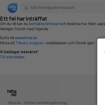
Sök namn, gata, ort, telefon, företag, sökord
Ett fel har inträffat
Om du vill kan du
kontakta hitta.se
och beskriva hur felet upps
Vänligen försök med följande:
Surfa till
www.hitta.se
Klicka på
Tillbaka-knappen
i webbläsaren och försök igen
Vi beklagar besväret!
Till startsidan
Hitta.se - Gratis nummerupplysning.