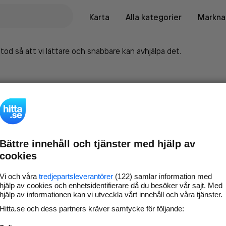
Karta
Alla kategorier
Marknad
tod så att vi lättare och snabbare kan avhjälpa det.
Bättre innehåll och tjänster med hjälp av
cookies
Vi och våra
tredjepartsleverantörer
(122) samlar information med
hjälp av cookies och enhetsidentifierare då du besöker vår sajt. Med
hjälp av informationen kan vi utveckla vårt innehåll och våra tjänster.
Marknadsför företaget på
Hitta.se och dess partners kräver samtycke för följande:
hitta.se