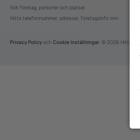
Sök företag, personer och platser.
Hitta telefonnummer, adresser, företagsinfo mm.
Privacy Policy
och
Cookie Inställningar
.
©
2026
Hitta.se