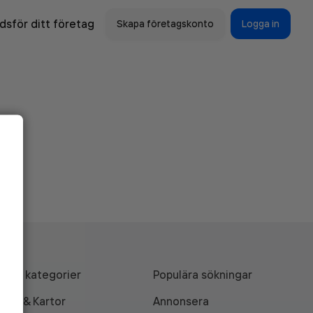
sför ditt företag
Skapa företagskonto
Logga in
Alla kategorier
Populära sökningar
API & Kartor
Annonsera