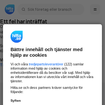
Sök namn, gata, ort, telefon, företag, sökord
Ett fel har inträffat
Om du vill kan du
kontakta hitta.se
och beskriva hur felet
uppstod så att vi lättare och snabbare kan avhjälpa det.
Vänligen försök med följande:
Surfa till
www.hitta.se
Bättre innehåll och tjänster med
Klicka på
Tillbaka-knappen
i webbläsaren och försök igen
hjälp av cookies
Vi beklagar besväret!
Vi och våra
tredjepartsleverantörer
(122) samlar
Till startsidan
information med hjälp av cookies och
enhetsidentifierare då du besöker vår sajt. Med hjälp
av informationen kan vi utveckla vårt innehåll och våra
tjänster.
Hitta.se och dess partners kräver samtycke för
följande:
Syften
Hitta.se - Gratis nummerupplysning.