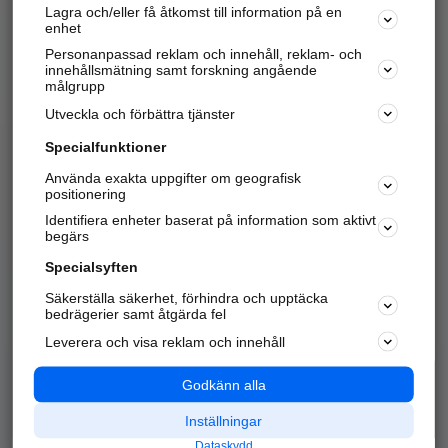
Lagra och/eller få åtkomst till information på en
Sök företag, personer och platser.
enhet
Personanpassad reklam och innehåll, reklam- och
Hitta telefonnummer, adresser, företagsinfo mm.
innehållsmätning samt forskning angående
målgrupp
Utveckla och förbättra tjänster
Marknadsför företaget
på hitta.se
Specialfunktioner
Använda exakta uppgifter om geografisk
Kom igång och annonsera mot
positionering
nya kunder och
Identifiera enheter baserat på information som aktivt
samarbetspartners nära dig.
begärs
Läs mer här
Specialsyften
Säkerställa säkerhet, förhindra och upptäcka
Alla kategorier
Populära sökningar
bedrägerier samt åtgärda fel
Leverera och visa reklam och innehåll
API & Kartor
Annonsera
Logga in
Integritet
Godkänn alla
Om oss
Nödnummer
Inställningar
Dataskydd