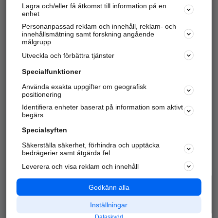
Lagra och/eller få åtkomst till information på en
Sök företag, personer och platser.
enhet
Personanpassad reklam och innehåll, reklam- och
Hitta telefonnummer, adresser, företagsinfo mm.
innehållsmätning samt forskning angående
målgrupp
Utveckla och förbättra tjänster
Marknadsför företaget
på hitta.se
Specialfunktioner
Använda exakta uppgifter om geografisk
Kom igång och annonsera mot
positionering
nya kunder och
Identifiera enheter baserat på information som aktivt
samarbetspartners nära dig.
begärs
Läs mer här
Specialsyften
Säkerställa säkerhet, förhindra och upptäcka
Alla kategorier
Populära sökningar
bedrägerier samt åtgärda fel
Leverera och visa reklam och innehåll
API & Kartor
Annonsera
Logga in
Integritet
Godkänn alla
Om oss
Nödnummer
Inställningar
Dataskydd