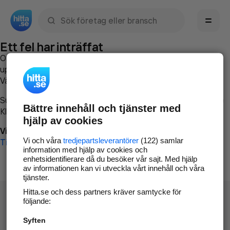
Sök namn, gata, ort, telefon, företag, sökord
Ett fel har inträffat
Om du vill kan du
kontakta hitta.se
och beskriva hur felet
uppstod så att vi lättare och snabbare kan avhjälpa det.
Vänligen försök med följande:
Surfa till
www.hitta.se
Bättre innehåll och tjänster med
Klicka på
Tillbaka-knappen
i webbläsaren och försök igen
hjälp av cookies
Vi beklagar besväret!
Vi och våra
tredjepartsleverantörer
(122) samlar
Till startsidan
information med hjälp av cookies och
enhetsidentifierare då du besöker vår sajt. Med hjälp
av informationen kan vi utveckla vårt innehåll och våra
tjänster.
Hitta.se och dess partners kräver samtycke för
följande:
Syften
Hitta.se - Gratis nummerupplysning.