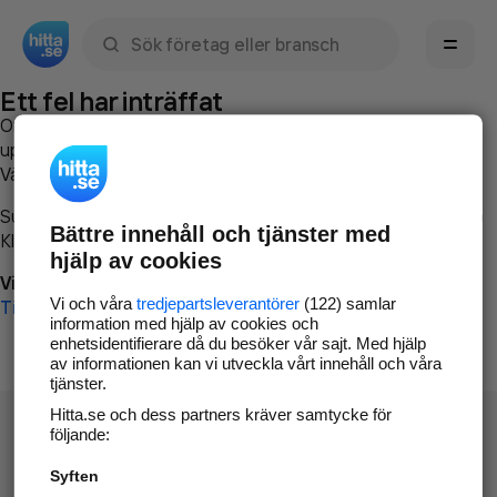
Sök namn, gata, ort, telefon, företag, sökord
Ett fel har inträffat
Om du vill kan du
kontakta hitta.se
och beskriva hur felet
uppstod så att vi lättare och snabbare kan avhjälpa det.
Vänligen försök med följande:
Surfa till
www.hitta.se
Bättre innehåll och tjänster med
Klicka på
Tillbaka-knappen
i webbläsaren och försök igen
hjälp av cookies
Vi beklagar besväret!
Vi och våra
tredjepartsleverantörer
(122) samlar
Till startsidan
information med hjälp av cookies och
enhetsidentifierare då du besöker vår sajt. Med hjälp
av informationen kan vi utveckla vårt innehåll och våra
tjänster.
Hitta.se och dess partners kräver samtycke för
följande:
Syften
Hitta.se - Gratis nummerupplysning.