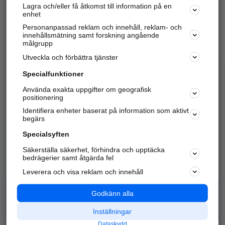
Lagra och/eller få åtkomst till information på en
Sök företag, personer och platser.
enhet
Personanpassad reklam och innehåll, reklam- och
Hitta telefonnummer, adresser, företagsinfo mm.
innehållsmätning samt forskning angående
målgrupp
Utveckla och förbättra tjänster
Marknadsför företaget
på hitta.se
Specialfunktioner
Använda exakta uppgifter om geografisk
Kom igång och annonsera mot
positionering
nya kunder och
Identifiera enheter baserat på information som aktivt
samarbetspartners nära dig.
begärs
Läs mer här
Specialsyften
Säkerställa säkerhet, förhindra och upptäcka
Alla kategorier
Populära sökningar
bedrägerier samt åtgärda fel
Leverera och visa reklam och innehåll
API & Kartor
Annonsera
Logga in
Integritet
Godkänn alla
Om oss
Nödnummer
Inställningar
Dataskydd