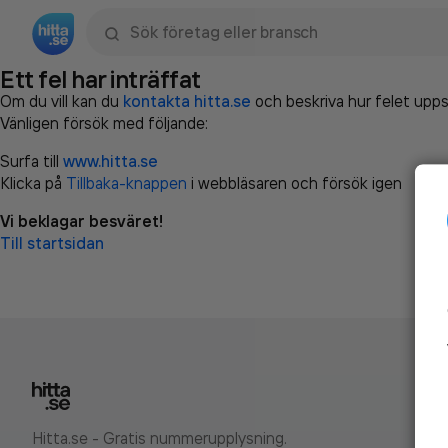
Sök namn, gata, ort, telefon, företag, sökord
Ett fel har inträffat
Om du vill kan du
kontakta hitta.se
och beskriva hur felet upps
Vänligen försök med följande:
Surfa till
www.hitta.se
Klicka på
Tillbaka-knappen
i webbläsaren och försök igen
Vi beklagar besväret!
Till startsidan
Hitta.se - Gratis nummerupplysning.