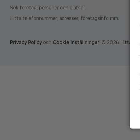
Sök företag, personer och platser.
Hitta telefonnummer, adresser, företagsinfo mm.
Privacy Policy
och
Cookie Inställningar
.
©
2026
Hitta.se