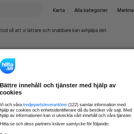
Karta
Alla kategorier
Marknad
tod så att vi lättare och snabbare kan avhjälpa det.
Bättre innehåll och tjänster med hjälp av
cookies
Vi och våra
tredjepartsleverantörer
(122) samlar information med
hjälp av cookies och enhetsidentifierare då du besöker vår sajt. Med
hjälp av informationen kan vi utveckla vårt innehåll och våra tjänster.
Marknadsför företaget på
Hitta.se och dess partners kräver samtycke för följande:
hitta.se