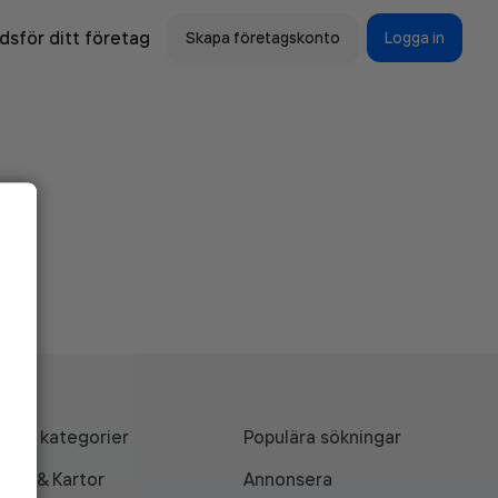
sför ditt företag
Skapa företagskonto
Logga in
Alla kategorier
Populära sökningar
API & Kartor
Annonsera