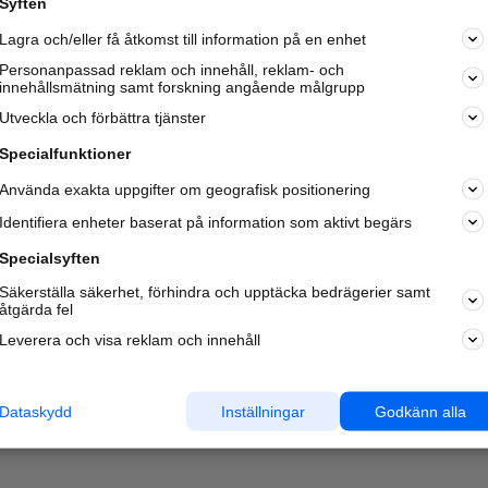
Syften
Kom igång och annonsera mot
Lagra och/eller få åtkomst till information på en enhet
nya kunder och
samarbetspartners nära dig.
Personanpassad reklam och innehåll, reklam- och
innehållsmätning samt forskning angående målgrupp
Läs mer här
Utveckla och förbättra tjänster
Specialfunktioner
Använda exakta uppgifter om geografisk positionering
Identifiera enheter baserat på information som aktivt begärs
Specialsyften
Säkerställa säkerhet, förhindra och upptäcka bedrägerier samt
åtgärda fel
Leverera och visa reklam och innehåll
Dataskydd
Inställningar
Godkänn alla