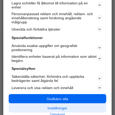
Lagra och/eller få åtkomst till information på en
Sök företag, personer och platser.
enhet
Personanpassad reklam och innehåll, reklam- och
Hitta telefonnummer, adresser, företagsinfo mm.
innehållsmätning samt forskning angående
målgrupp
Utveckla och förbättra tjänster
Marknadsför företaget
på hitta.se
Specialfunktioner
Använda exakta uppgifter om geografisk
Kom igång och annonsera mot
positionering
nya kunder och
Identifiera enheter baserat på information som aktivt
samarbetspartners nära dig.
begärs
Läs mer här
Specialsyften
Säkerställa säkerhet, förhindra och upptäcka
Alla kategorier
Populära sökningar
bedrägerier samt åtgärda fel
Leverera och visa reklam och innehåll
API & Kartor
Annonsera
Logga in
Integritet
Godkänn alla
Om oss
Nödnummer
Inställningar
Dataskydd