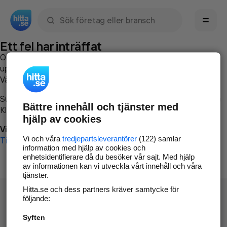
Sök namn, gata, ort, telefon, företag, sökord
Ett fel har inträffat
Om du vill kan du
kontakta hitta.se
och beskriva hur felet
uppstod så att vi lättare och snabbare kan avhjälpa det.
Vänligen försök med följande:
Surfa till
www.hitta.se
Bättre innehåll och tjänster med
Klicka på
Tillbaka-knappen
i webbläsaren och försök igen
hjälp av cookies
Vi beklagar besväret!
Vi och våra
tredjepartsleverantörer
(122) samlar
Till startsidan
information med hjälp av cookies och
enhetsidentifierare då du besöker vår sajt. Med hjälp
av informationen kan vi utveckla vårt innehåll och våra
tjänster.
Hitta.se och dess partners kräver samtycke för
följande:
Syften
Hitta.se - Gratis nummerupplysning.