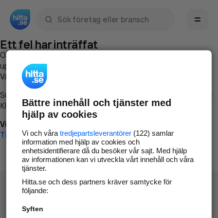
Sök namn, gata, ort, telefon, företag, sökord
Ett fel har inträffat
Om du vill kan du
kontakta hitta.se
och beskriva hur felet
uppstod så att vi lättare och snabbare kan avhjälpa det.
Vänligen försök med följande:
Surfa till
www.hitta.se
Bättre innehåll och tjänster med
Klicka på
Tillbaka-knappen
i webbläsaren och försök igen
hjälp av cookies
Vi beklagar besväret!
Vi och våra
tredjepartsleverantörer
(122) samlar
Till startsidan
information med hjälp av cookies och
enhetsidentifierare då du besöker vår sajt. Med hjälp
av informationen kan vi utveckla vårt innehåll och våra
tjänster.
Hitta.se och dess partners kräver samtycke för
följande:
Syften
Hitta.se - Gratis nummerupplysning.