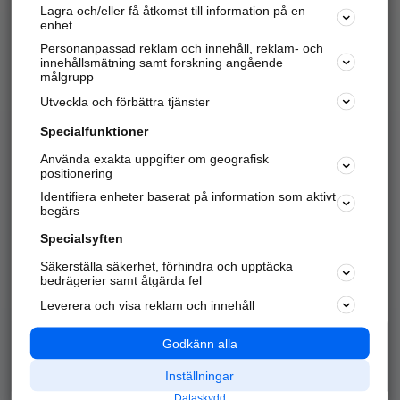
Lagra och/eller få åtkomst till information på en
Sök företag, personer och platser.
enhet
Personanpassad reklam och innehåll, reklam- och
Hitta telefonnummer, adresser, företagsinfo mm.
innehållsmätning samt forskning angående
målgrupp
Utveckla och förbättra tjänster
Marknadsför företaget
på hitta.se
Specialfunktioner
Använda exakta uppgifter om geografisk
Kom igång och annonsera mot
positionering
nya kunder och
Identifiera enheter baserat på information som aktivt
samarbetspartners nära dig.
begärs
Läs mer här
Specialsyften
Säkerställa säkerhet, förhindra och upptäcka
Alla kategorier
Populära sökningar
bedrägerier samt åtgärda fel
Leverera och visa reklam och innehåll
API & Kartor
Annonsera
Logga in
Integritet
Godkänn alla
Om oss
Nödnummer
Inställningar
Dataskydd