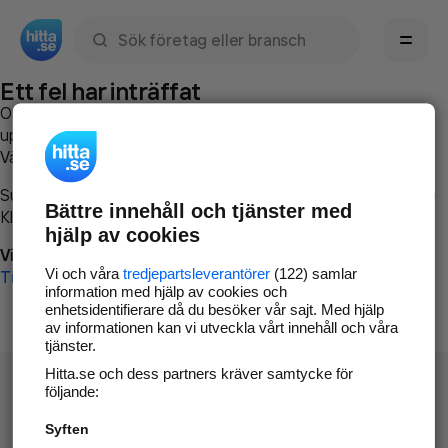
Sök namn, gata, ort, telefon, företag, sökord
Ett fel har inträffat
Om du vill kan du
kontakta hitta.se
och beskriva hur felet
uppstod så att vi lättare och snabbare kan avhjälpa det.
Vänligen försök med följande:
Surfa till
www.hitta.se
Bättre innehåll och tjänster med
Klicka på
Tillbaka-knappen
i webbläsaren och försök igen
hjälp av cookies
Vi beklagar besväret!
Vi och våra
tredjepartsleverantörer
(122) samlar
Till startsidan
information med hjälp av cookies och
enhetsidentifierare då du besöker vår sajt. Med hjälp
av informationen kan vi utveckla vårt innehåll och våra
tjänster.
Hitta.se och dess partners kräver samtycke för
följande:
Syften
Hitta.se - Gratis nummerupplysning.