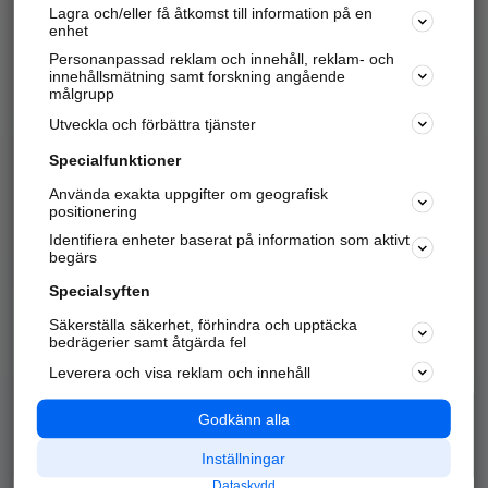
Lagra och/eller få åtkomst till information på en
Sök företag, personer och platser.
enhet
Personanpassad reklam och innehåll, reklam- och
Hitta telefonnummer, adresser, företagsinfo mm.
innehållsmätning samt forskning angående
målgrupp
Utveckla och förbättra tjänster
Marknadsför företaget
på hitta.se
Specialfunktioner
Använda exakta uppgifter om geografisk
Kom igång och annonsera mot
positionering
nya kunder och
Identifiera enheter baserat på information som aktivt
samarbetspartners nära dig.
begärs
Läs mer här
Specialsyften
Säkerställa säkerhet, förhindra och upptäcka
Alla kategorier
Populära sökningar
bedrägerier samt åtgärda fel
Leverera och visa reklam och innehåll
API & Kartor
Annonsera
Logga in
Integritet
Godkänn alla
Om oss
Nödnummer
Inställningar
Dataskydd