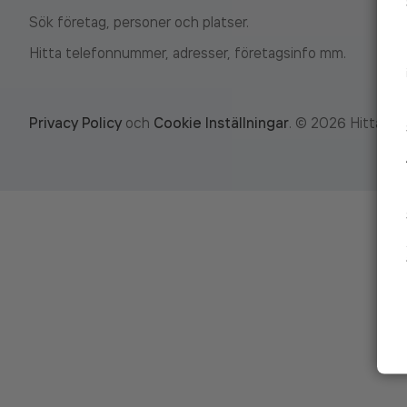
Sök företag, personer och platser.
Hitta telefonnummer, adresser, företagsinfo mm.
Privacy Policy
och
Cookie Inställningar
.
©
2026
Hitta.se