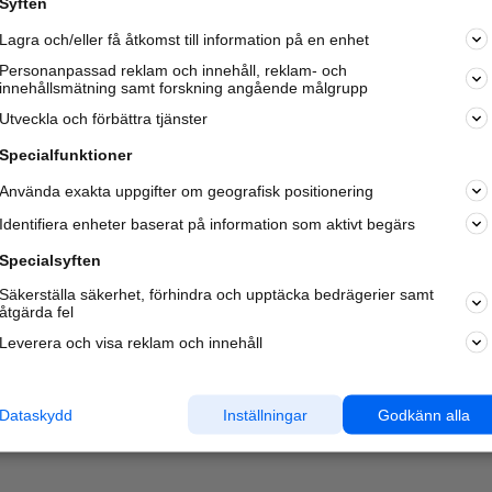
Syften
Kom igång och annonsera mot
Lagra och/eller få åtkomst till information på en enhet
nya kunder och
samarbetspartners nära dig.
Personanpassad reklam och innehåll, reklam- och
innehållsmätning samt forskning angående målgrupp
Läs mer här
Utveckla och förbättra tjänster
Specialfunktioner
Använda exakta uppgifter om geografisk positionering
Identifiera enheter baserat på information som aktivt begärs
Specialsyften
Säkerställa säkerhet, förhindra och upptäcka bedrägerier samt
åtgärda fel
Leverera och visa reklam och innehåll
Dataskydd
Inställningar
Godkänn alla