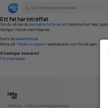
Sök namn, gata, ort, telefon, företag, sökord
Ett fel har inträffat
Om du vill kan du
kontakta hitta.se
och beskriva hur felet upps
Vänligen försök med följande:
Surfa till
www.hitta.se
Klicka på
Tillbaka-knappen
i webbläsaren och försök igen
Vi beklagar besväret!
Till startsidan
Hitta.se - Gratis nummerupplysning.