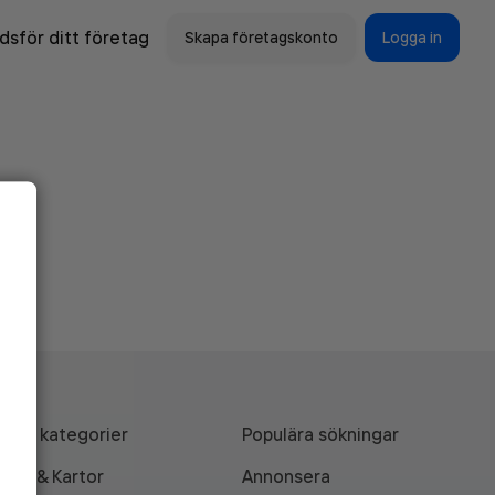
sför ditt företag
Skapa företagskonto
Logga in
Alla kategorier
Populära sökningar
API & Kartor
Annonsera