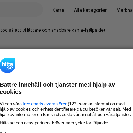
Karta
Alla kategorier
Marknad
tod så att vi lättare och snabbare kan avhjälpa det.
Bättre innehåll och tjänster med hjälp av
cookies
Vi och våra
tredjepartsleverantörer
(122) samlar information med
hjälp av cookies och enhetsidentifierare då du besöker vår sajt. Med
hjälp av informationen kan vi utveckla vårt innehåll och våra tjänster.
Marknadsför företaget på
Hitta.se och dess partners kräver samtycke för följande:
hitta.se