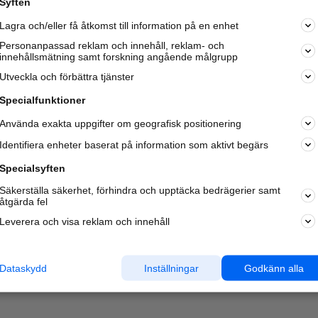
Syften
Kom igång och annonsera mot
Lagra och/eller få åtkomst till information på en enhet
nya kunder och
samarbetspartners nära dig.
Personanpassad reklam och innehåll, reklam- och
innehållsmätning samt forskning angående målgrupp
Läs mer här
Utveckla och förbättra tjänster
Specialfunktioner
Använda exakta uppgifter om geografisk positionering
Identifiera enheter baserat på information som aktivt begärs
Specialsyften
Säkerställa säkerhet, förhindra och upptäcka bedrägerier samt
åtgärda fel
Leverera och visa reklam och innehåll
Dataskydd
Inställningar
Godkänn alla