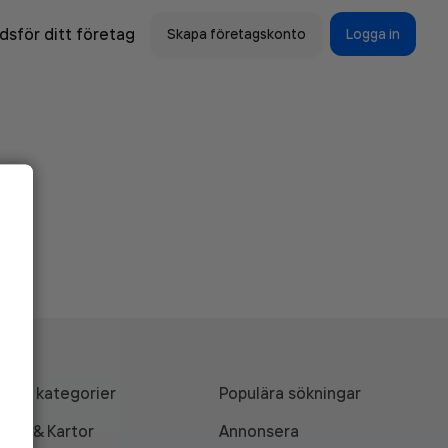
sför ditt företag
Skapa företagskonto
Logga in
Alla kategorier
Populära sökningar
API & Kartor
Annonsera