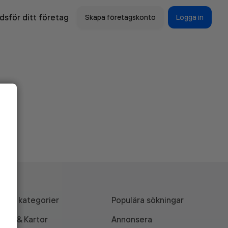
sför ditt företag
Skapa företagskonto
Logga in
Alla kategorier
Populära sökningar
API & Kartor
Annonsera