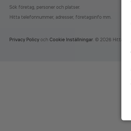
Sök företag, personer och platser.
Hitta telefonnummer, adresser, företagsinfo mm.
Privacy Policy
och
Cookie Inställningar
.
©
2026
Hitta.se