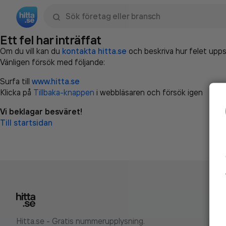
Sök namn, gata, ort, telefon, företag, sökord
Ett fel har inträffat
Om du vill kan du
kontakta hitta.se
och beskriva hur felet upps
Vänligen försök med följande:
Surfa till
www.hitta.se
Klicka på
Tillbaka-knappen
i webbläsaren och försök igen
Vi beklagar besväret!
Till startsidan
Hitta.se - Gratis nummerupplysning.