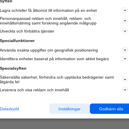
Syften
Kom igång och annonsera mot
Lagra och/eller få åtkomst till information på en enhet
nya kunder och
samarbetspartners nära dig.
Personanpassad reklam och innehåll, reklam- och
innehållsmätning samt forskning angående målgrupp
Läs mer här
Utveckla och förbättra tjänster
Specialfunktioner
Använda exakta uppgifter om geografisk positionering
Identifiera enheter baserat på information som aktivt begärs
Specialsyften
Säkerställa säkerhet, förhindra och upptäcka bedrägerier samt
åtgärda fel
Leverera och visa reklam och innehåll
Dataskydd
Inställningar
Godkänn alla