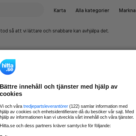
Karta
Alla kategorier
Marknad
tod så att vi lättare och snabbare kan avhjälpa det.
Bättre innehåll och tjänster med hjälp av
cookies
Vi och våra
tredjepartsleverantörer
(122) samlar information med
hjälp av cookies och enhetsidentifierare då du besöker vår sajt. Med
hjälp av informationen kan vi utveckla vårt innehåll och våra tjänster.
Marknadsför företaget på
Hitta.se och dess partners kräver samtycke för följande:
hitta.se