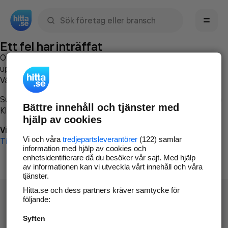
Sök namn, gata, ort, telefon, företag, sökord
Ett fel har inträffat
Om du vill kan du
kontakta hitta.se
och beskriva hur felet
uppstod så att vi lättare och snabbare kan avhjälpa det.
Vänligen försök med följande:
Surfa till
www.hitta.se
Bättre innehåll och tjänster med
Klicka på
Tillbaka-knappen
i webbläsaren och försök igen
hjälp av cookies
Vi beklagar besväret!
Vi och våra
tredjepartsleverantörer
(122) samlar
Till startsidan
information med hjälp av cookies och
enhetsidentifierare då du besöker vår sajt. Med hjälp
av informationen kan vi utveckla vårt innehåll och våra
tjänster.
Hitta.se och dess partners kräver samtycke för
följande:
Syften
Hitta.se - Gratis nummerupplysning.