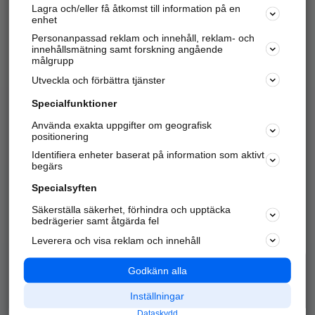
Lagra och/eller få åtkomst till information på en
Sök företag, personer och platser.
enhet
Personanpassad reklam och innehåll, reklam- och
Hitta telefonnummer, adresser, företagsinfo mm.
innehållsmätning samt forskning angående
målgrupp
Utveckla och förbättra tjänster
Marknadsför företaget
på hitta.se
Specialfunktioner
Använda exakta uppgifter om geografisk
Kom igång och annonsera mot
positionering
nya kunder och
Identifiera enheter baserat på information som aktivt
samarbetspartners nära dig.
begärs
Läs mer här
Specialsyften
Säkerställa säkerhet, förhindra och upptäcka
Alla kategorier
Populära sökningar
bedrägerier samt åtgärda fel
Leverera och visa reklam och innehåll
API & Kartor
Annonsera
Logga in
Integritet
Godkänn alla
Om oss
Nödnummer
Inställningar
Dataskydd