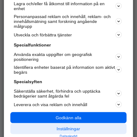
Lagra och/eller få åtkomst till information på en
Sök företag, personer och platser.
enhet
Personanpassad reklam och innehåll, reklam- och
Hitta telefonnummer, adresser, företagsinfo mm.
innehållsmätning samt forskning angående
målgrupp
Utveckla och förbättra tjänster
Marknadsför företaget
på hitta.se
Specialfunktioner
Använda exakta uppgifter om geografisk
Kom igång och annonsera mot
positionering
nya kunder och
Identifiera enheter baserat på information som aktivt
samarbetspartners nära dig.
begärs
Läs mer här
Specialsyften
Säkerställa säkerhet, förhindra och upptäcka
Alla kategorier
Populära sökningar
bedrägerier samt åtgärda fel
Leverera och visa reklam och innehåll
API & Kartor
Annonsera
Logga in
Integritet
Godkänn alla
Om oss
Nödnummer
Inställningar
Dataskydd