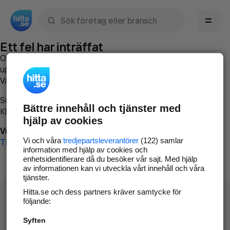
Sök namn, gata, ort, telefon, företag, sökord
Ett fel har inträffat
Om du vill kan du
kontakta hitta.se
och beskriva hur felet
uppstod så att vi lättare och snabbare kan avhjälpa det.
Vänligen försök med följande:
Surfa till
www.hitta.se
Bättre innehåll och tjänster med
Klicka på
Tillbaka-knappen
i webbläsaren och försök igen
hjälp av cookies
Vi beklagar besväret!
Vi och våra
tredjepartsleverantörer
(122) samlar
Till startsidan
information med hjälp av cookies och
enhetsidentifierare då du besöker vår sajt. Med hjälp
av informationen kan vi utveckla vårt innehåll och våra
tjänster.
Hitta.se och dess partners kräver samtycke för
följande:
Syften
Hitta.se - Gratis nummerupplysning.