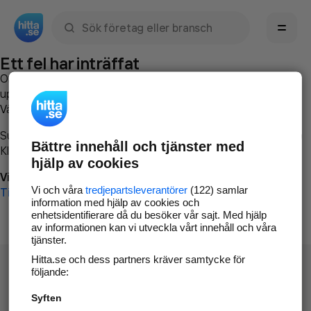
Sök namn, gata, ort, telefon, företag, sökord
Ett fel har inträffat
Om du vill kan du
kontakta hitta.se
och beskriva hur felet
uppstod så att vi lättare och snabbare kan avhjälpa det.
Vänligen försök med följande:
Surfa till
www.hitta.se
Bättre innehåll och tjänster med
Klicka på
Tillbaka-knappen
i webbläsaren och försök igen
hjälp av cookies
Vi beklagar besväret!
Vi och våra
tredjepartsleverantörer
(122) samlar
Till startsidan
information med hjälp av cookies och
enhetsidentifierare då du besöker vår sajt. Med hjälp
av informationen kan vi utveckla vårt innehåll och våra
tjänster.
Hitta.se och dess partners kräver samtycke för
följande:
Syften
Hitta.se - Gratis nummerupplysning.