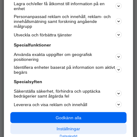
Lagra och/eller få åtkomst till information på en
Sök företag, personer och platser.
enhet
Personanpassad reklam och innehåll, reklam- och
Hitta telefonnummer, adresser, företagsinfo mm.
innehållsmätning samt forskning angående
målgrupp
Utveckla och förbättra tjänster
Marknadsför företaget
på hitta.se
Specialfunktioner
Använda exakta uppgifter om geografisk
Kom igång och annonsera mot
positionering
nya kunder och
Identifiera enheter baserat på information som aktivt
samarbetspartners nära dig.
begärs
Läs mer här
Specialsyften
Säkerställa säkerhet, förhindra och upptäcka
Alla kategorier
Populära sökningar
bedrägerier samt åtgärda fel
Leverera och visa reklam och innehåll
API & Kartor
Annonsera
Logga in
Integritet
Godkänn alla
Om oss
Nödnummer
Inställningar
Dataskydd