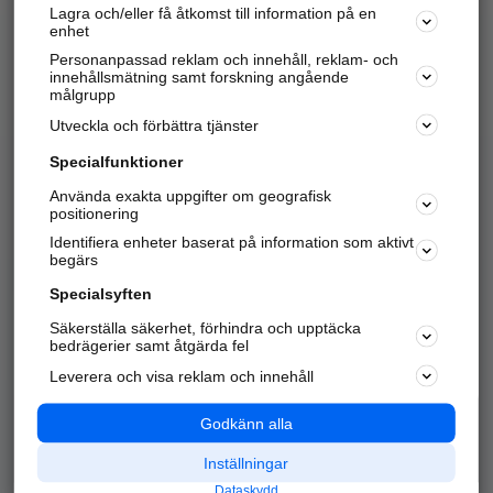
Lagra och/eller få åtkomst till information på en
Sök företag, personer och platser.
enhet
Personanpassad reklam och innehåll, reklam- och
Hitta telefonnummer, adresser, företagsinfo mm.
innehållsmätning samt forskning angående
målgrupp
Utveckla och förbättra tjänster
Marknadsför företaget
på hitta.se
Specialfunktioner
Använda exakta uppgifter om geografisk
Kom igång och annonsera mot
positionering
nya kunder och
Identifiera enheter baserat på information som aktivt
samarbetspartners nära dig.
begärs
Läs mer här
Specialsyften
Säkerställa säkerhet, förhindra och upptäcka
Alla kategorier
Populära sökningar
bedrägerier samt åtgärda fel
Leverera och visa reklam och innehåll
API & Kartor
Annonsera
Logga in
Integritet
Godkänn alla
Om oss
Nödnummer
Inställningar
Dataskydd