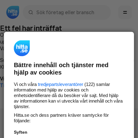
Sök namn, gata, ort, telefon, företag, sökord
Ett fel har inträffat
Om du vill kan du
kontakta hitta.se
och beskriva hur felet
uppstod så att vi lättare och snabbare kan avhjälpa det.
Vänligen försök med följande:
Surfa till
www.hitta.se
Bättre innehåll och tjänster med
Klicka på
Tillbaka-knappen
i webbläsaren och försök igen
hjälp av cookies
Vi beklagar besväret!
Vi och våra
tredjepartsleverantörer
(122) samlar
Till startsidan
information med hjälp av cookies och
enhetsidentifierare då du besöker vår sajt. Med hjälp
av informationen kan vi utveckla vårt innehåll och våra
tjänster.
Hitta.se och dess partners kräver samtycke för
följande:
Syften
Hitta.se - Gratis nummerupplysning.