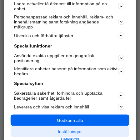
Lagra och/eller få åtkomst till information på en
Sök företag, personer och platser.
enhet
Personanpassad reklam och innehåll, reklam- och
Hitta telefonnummer, adresser, företagsinfo mm.
innehållsmätning samt forskning angående
målgrupp
Utveckla och förbättra tjänster
Marknadsför företaget
på hitta.se
Specialfunktioner
Använda exakta uppgifter om geografisk
Kom igång och annonsera mot
positionering
nya kunder och
Identifiera enheter baserat på information som aktivt
samarbetspartners nära dig.
begärs
Läs mer här
Specialsyften
Säkerställa säkerhet, förhindra och upptäcka
Alla kategorier
Populära sökningar
bedrägerier samt åtgärda fel
Leverera och visa reklam och innehåll
API & Kartor
Annonsera
Logga in
Integritet
Godkänn alla
Om oss
Nödnummer
Inställningar
Dataskydd