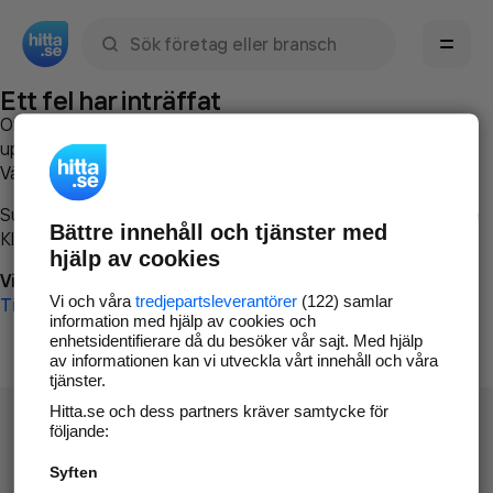
Sök namn, gata, ort, telefon, företag, sökord
Ett fel har inträffat
Om du vill kan du
kontakta hitta.se
och beskriva hur felet
uppstod så att vi lättare och snabbare kan avhjälpa det.
Vänligen försök med följande:
Surfa till
www.hitta.se
Bättre innehåll och tjänster med
Klicka på
Tillbaka-knappen
i webbläsaren och försök igen
hjälp av cookies
Vi beklagar besväret!
Vi och våra
tredjepartsleverantörer
(122) samlar
Till startsidan
information med hjälp av cookies och
enhetsidentifierare då du besöker vår sajt. Med hjälp
av informationen kan vi utveckla vårt innehåll och våra
tjänster.
Hitta.se och dess partners kräver samtycke för
följande:
Syften
Hitta.se - Gratis nummerupplysning.