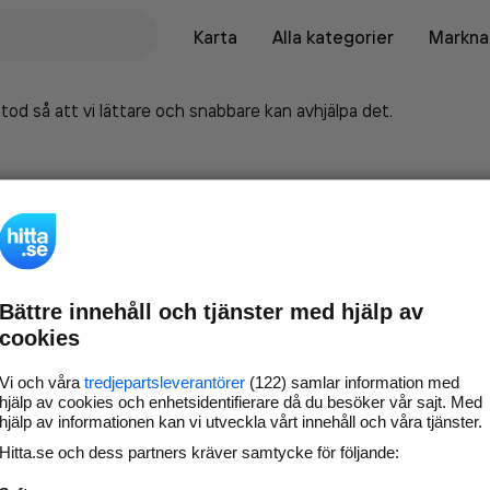
Karta
Alla kategorier
Marknad
tod så att vi lättare och snabbare kan avhjälpa det.
Bättre innehåll och tjänster med hjälp av
cookies
Vi och våra
tredjepartsleverantörer
(122) samlar information med
hjälp av cookies och enhetsidentifierare då du besöker vår sajt. Med
hjälp av informationen kan vi utveckla vårt innehåll och våra tjänster.
Marknadsför företaget på
Hitta.se och dess partners kräver samtycke för följande:
hitta.se