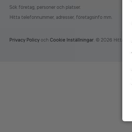
Sök företag, personer och platser.
Hitta telefonnummer, adresser, företagsinfo mm.
Privacy Policy
och
Cookie Inställningar
.
©
2026
Hitta.se