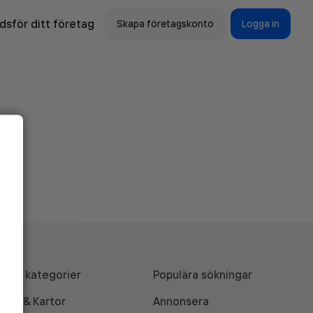
sför ditt företag
Skapa företagskonto
Logga in
Alla kategorier
Populära sökningar
API & Kartor
Annonsera