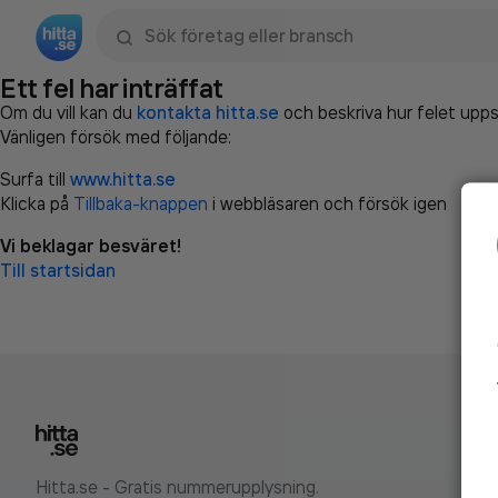
Sök namn, gata, ort, telefon, företag, sökord
Ett fel har inträffat
Om du vill kan du
kontakta hitta.se
och beskriva hur felet upps
Vänligen försök med följande:
Surfa till
www.hitta.se
Klicka på
Tillbaka-knappen
i webbläsaren och försök igen
Vi beklagar besväret!
Till startsidan
Hitta.se - Gratis nummerupplysning.