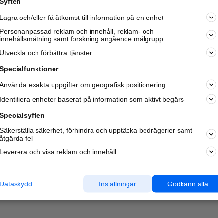
Syften
Kom igång och annonsera mot
Lagra och/eller få åtkomst till information på en enhet
nya kunder och
samarbetspartners nära dig.
Personanpassad reklam och innehåll, reklam- och
innehållsmätning samt forskning angående målgrupp
Läs mer här
Utveckla och förbättra tjänster
Specialfunktioner
Använda exakta uppgifter om geografisk positionering
Identifiera enheter baserat på information som aktivt begärs
Specialsyften
Säkerställa säkerhet, förhindra och upptäcka bedrägerier samt
åtgärda fel
Leverera och visa reklam och innehåll
Dataskydd
Inställningar
Godkänn alla