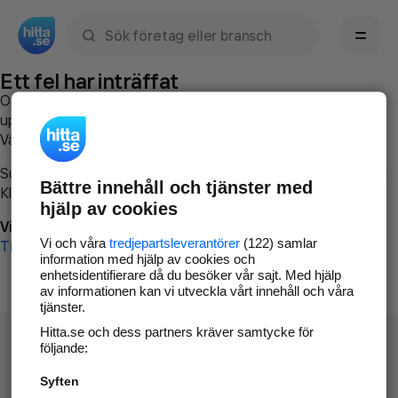
Sök namn, gata, ort, telefon, företag, sökord
Ett fel har inträffat
Om du vill kan du
kontakta hitta.se
och beskriva hur felet
uppstod så att vi lättare och snabbare kan avhjälpa det.
Vänligen försök med följande:
Surfa till
www.hitta.se
Bättre innehåll och tjänster med
Klicka på
Tillbaka-knappen
i webbläsaren och försök igen
hjälp av cookies
Vi beklagar besväret!
Vi och våra
tredjepartsleverantörer
(122) samlar
Till startsidan
information med hjälp av cookies och
enhetsidentifierare då du besöker vår sajt. Med hjälp
av informationen kan vi utveckla vårt innehåll och våra
tjänster.
Hitta.se och dess partners kräver samtycke för
följande:
Syften
Hitta.se - Gratis nummerupplysning.