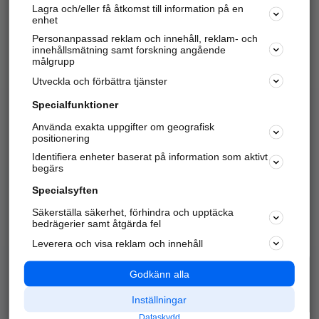
Lagra och/eller få åtkomst till information på en
Sök företag, personer och platser.
enhet
Personanpassad reklam och innehåll, reklam- och
Hitta telefonnummer, adresser, företagsinfo mm.
innehållsmätning samt forskning angående
målgrupp
Utveckla och förbättra tjänster
Marknadsför företaget
på hitta.se
Specialfunktioner
Använda exakta uppgifter om geografisk
Kom igång och annonsera mot
positionering
nya kunder och
Identifiera enheter baserat på information som aktivt
samarbetspartners nära dig.
begärs
Läs mer här
Specialsyften
Säkerställa säkerhet, förhindra och upptäcka
Alla kategorier
Populära sökningar
bedrägerier samt åtgärda fel
Leverera och visa reklam och innehåll
API & Kartor
Annonsera
Logga in
Integritet
Godkänn alla
Om oss
Nödnummer
Inställningar
Dataskydd