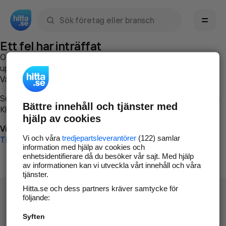
Sök namn, gata, ort, telefon, företag, sökord
Ett fel har inträffat
Om du vill kan du
kontakta hitta.se
och beskriva hur felet
uppstod så att vi lättare och snabbare kan avhjälpa det.
Vänligen försök med följande:
Surfa till
www.hitta.se
Bättre innehåll och tjänster med
Klicka på
Tillbaka-knappen
i webbläsaren och försök igen
hjälp av cookies
Vi beklagar besväret!
Vi och våra
tredjepartsleverantörer
(122) samlar
Till startsidan
information med hjälp av cookies och
enhetsidentifierare då du besöker vår sajt. Med hjälp
av informationen kan vi utveckla vårt innehåll och våra
tjänster.
Hitta.se och dess partners kräver samtycke för
följande:
Syften
Hitta.se - Gratis nummerupplysning.