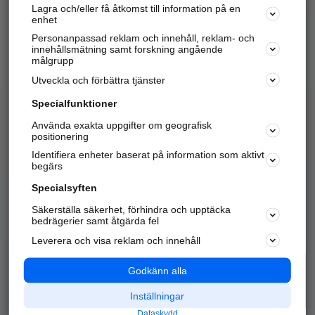
Lagra och/eller få åtkomst till information på en
Sök företag, personer och platser.
enhet
Personanpassad reklam och innehåll, reklam- och
Hitta telefonnummer, adresser, företagsinfo mm.
innehållsmätning samt forskning angående
målgrupp
Utveckla och förbättra tjänster
Marknadsför företaget
på hitta.se
Specialfunktioner
Använda exakta uppgifter om geografisk
Kom igång och annonsera mot
positionering
nya kunder och
Identifiera enheter baserat på information som aktivt
samarbetspartners nära dig.
begärs
Läs mer här
Specialsyften
Säkerställa säkerhet, förhindra och upptäcka
Alla kategorier
Populära sökningar
bedrägerier samt åtgärda fel
Leverera och visa reklam och innehåll
API & Kartor
Annonsera
Logga in
Integritet
Godkänn alla
Om oss
Nödnummer
Inställningar
Dataskydd