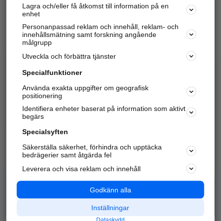
Lagra och/eller få åtkomst till information på en
Sök företag, personer och platser.
enhet
Personanpassad reklam och innehåll, reklam- och
Hitta telefonnummer, adresser, företagsinfo mm.
innehållsmätning samt forskning angående
målgrupp
Utveckla och förbättra tjänster
Marknadsför företaget
på hitta.se
Specialfunktioner
Använda exakta uppgifter om geografisk
Kom igång och annonsera mot
positionering
nya kunder och
Identifiera enheter baserat på information som aktivt
samarbetspartners nära dig.
begärs
Läs mer här
Specialsyften
Säkerställa säkerhet, förhindra och upptäcka
Alla kategorier
Populära sökningar
bedrägerier samt åtgärda fel
Leverera och visa reklam och innehåll
API & Kartor
Annonsera
Logga in
Integritet
Godkänn alla
Om oss
Nödnummer
Inställningar
Dataskydd