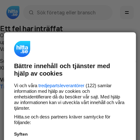
Sök namn, gata, ort, telefon, företag, sökord
Ett fel har inträffat
Om du vill kan du
kontakta hitta.se
och beskriva hur felet
uppstod så att vi lättare och snabbare kan avhjälpa det.
Vänligen försök med följande:
Surfa till
www.hitta.se
Bättre innehåll och tjänster med
Klicka på
Tillbaka-knappen
i webbläsaren och försök igen
hjälp av cookies
Vi beklagar besväret!
Vi och våra
tredjepartsleverantörer
(122) samlar
Till startsidan
information med hjälp av cookies och
enhetsidentifierare då du besöker vår sajt. Med hjälp
av informationen kan vi utveckla vårt innehåll och våra
tjänster.
Hitta.se och dess partners kräver samtycke för
följande:
Syften
Hitta.se - Gratis nummerupplysning.