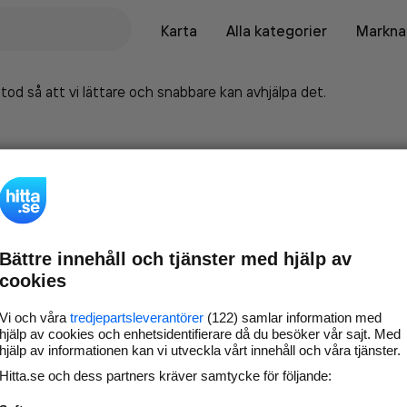
Karta
Alla kategorier
Marknad
tod så att vi lättare och snabbare kan avhjälpa det.
Bättre innehåll och tjänster med hjälp av
cookies
Vi och våra
tredjepartsleverantörer
(122) samlar information med
hjälp av cookies och enhetsidentifierare då du besöker vår sajt. Med
hjälp av informationen kan vi utveckla vårt innehåll och våra tjänster.
Marknadsför företaget på
Hitta.se och dess partners kräver samtycke för följande:
hitta.se