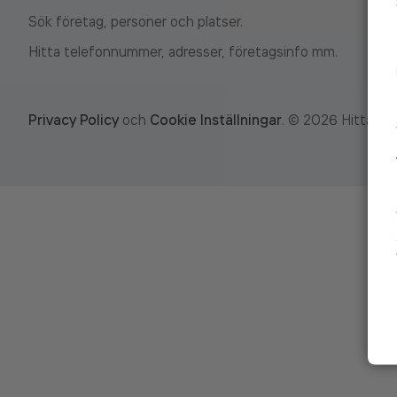
Sök företag, personer och platser.
Hitta telefonnummer, adresser, företagsinfo mm.
Privacy Policy
och
Cookie Inställningar
.
©
2026
Hitta.se