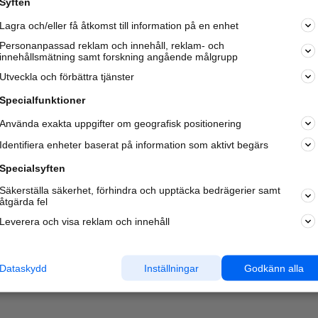
Syften
Kom igång och annonsera mot
Lagra och/eller få åtkomst till information på en enhet
nya kunder och
samarbetspartners nära dig.
Personanpassad reklam och innehåll, reklam- och
innehållsmätning samt forskning angående målgrupp
Läs mer här
Utveckla och förbättra tjänster
Specialfunktioner
Använda exakta uppgifter om geografisk positionering
Identifiera enheter baserat på information som aktivt begärs
Specialsyften
Säkerställa säkerhet, förhindra och upptäcka bedrägerier samt
åtgärda fel
Leverera och visa reklam och innehåll
Dataskydd
Inställningar
Godkänn alla