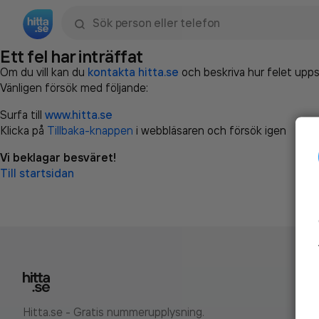
Sök namn, gata, ort, telefon, företag, sökord
Ett fel har inträffat
Om du vill kan du
kontakta hitta.se
och beskriva hur felet upps
Vänligen försök med följande:
Surfa till
www.hitta.se
Klicka på
Tillbaka-knappen
i webbläsaren och försök igen
Vi beklagar besväret!
Till startsidan
Hitta.se - Gratis nummerupplysning.