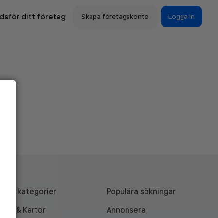
sför ditt företag
Skapa företagskonto
Logga in
Alla kategorier
Populära sökningar
API & Kartor
Annonsera