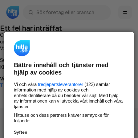
Sök namn, gata, ort, telefon, företag, sökord
Ett fel har inträffat
Om du vill kan du
kontakta hitta.se
och beskriva hur felet
uppstod så att vi lättare och snabbare kan avhjälpa det.
Vänligen försök med följande:
Surfa till
www.hitta.se
Bättre innehåll och tjänster med
Klicka på
Tillbaka-knappen
i webbläsaren och försök igen
hjälp av cookies
Vi beklagar besväret!
Vi och våra
tredjepartsleverantörer
(122) samlar
Till startsidan
information med hjälp av cookies och
enhetsidentifierare då du besöker vår sajt. Med hjälp
av informationen kan vi utveckla vårt innehåll och våra
tjänster.
Hitta.se och dess partners kräver samtycke för
följande:
Syften
Hitta.se - Gratis nummerupplysning.