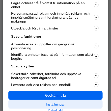
Lagra och/eller få åtkomst till information på en
Sök företag, personer och platser.
enhet
Personanpassad reklam och innehåll, reklam- och
Hitta telefonnummer, adresser, företagsinfo mm.
innehållsmätning samt forskning angående
målgrupp
Utveckla och förbättra tjänster
Marknadsför företaget
på hitta.se
Specialfunktioner
Använda exakta uppgifter om geografisk
Kom igång och annonsera mot
positionering
nya kunder och
Identifiera enheter baserat på information som aktivt
samarbetspartners nära dig.
begärs
Läs mer här
Specialsyften
Säkerställa säkerhet, förhindra och upptäcka
Alla kategorier
Populära sökningar
bedrägerier samt åtgärda fel
Leverera och visa reklam och innehåll
API & Kartor
Annonsera
Logga in
Integritet
Godkänn alla
Om oss
Nödnummer
Inställningar
Dataskydd