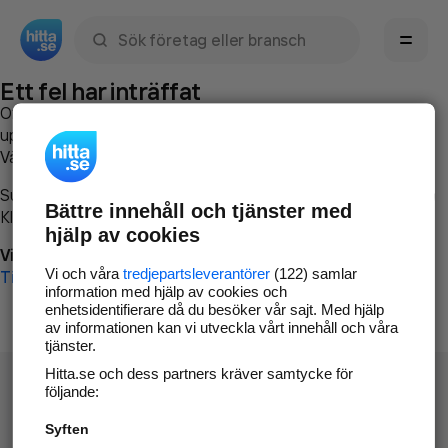
Sök namn, gata, ort, telefon, företag, sökord
Ett fel har inträffat
Om du vill kan du
kontakta hitta.se
och beskriva hur felet
uppstod så att vi lättare och snabbare kan avhjälpa det.
Vänligen försök med följande:
Surfa till
www.hitta.se
Bättre innehåll och tjänster med
Klicka på
Tillbaka-knappen
i webbläsaren och försök igen
hjälp av cookies
Vi beklagar besväret!
Vi och våra
tredjepartsleverantörer
(122) samlar
Till startsidan
information med hjälp av cookies och
enhetsidentifierare då du besöker vår sajt. Med hjälp
av informationen kan vi utveckla vårt innehåll och våra
tjänster.
Hitta.se och dess partners kräver samtycke för
följande:
Syften
Hitta.se - Gratis nummerupplysning.