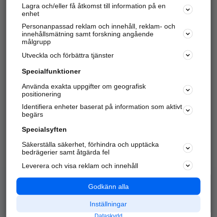
Lagra och/eller få åtkomst till information på en
Sök företag, personer och platser.
enhet
Personanpassad reklam och innehåll, reklam- och
Hitta telefonnummer, adresser, företagsinfo mm.
innehållsmätning samt forskning angående
målgrupp
Utveckla och förbättra tjänster
Marknadsför företaget
på hitta.se
Specialfunktioner
Använda exakta uppgifter om geografisk
Kom igång och annonsera mot
positionering
nya kunder och
Identifiera enheter baserat på information som aktivt
samarbetspartners nära dig.
begärs
Läs mer här
Specialsyften
Säkerställa säkerhet, förhindra och upptäcka
Alla kategorier
Populära sökningar
bedrägerier samt åtgärda fel
Leverera och visa reklam och innehåll
API & Kartor
Annonsera
Logga in
Integritet
Godkänn alla
Om oss
Nödnummer
Inställningar
Dataskydd