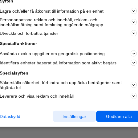
Syften
Kom igång och annonsera mot
Lagra och/eller få åtkomst till information på en enhet
nya kunder och
samarbetspartners nära dig.
Personanpassad reklam och innehåll, reklam- och
innehållsmätning samt forskning angående målgrupp
Läs mer här
Utveckla och förbättra tjänster
Specialfunktioner
Använda exakta uppgifter om geografisk positionering
Identifiera enheter baserat på information som aktivt begärs
Specialsyften
Säkerställa säkerhet, förhindra och upptäcka bedrägerier samt
åtgärda fel
Leverera och visa reklam och innehåll
Dataskydd
Inställningar
Godkänn alla