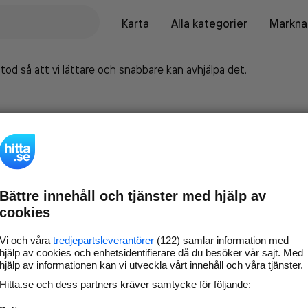
Karta
Alla kategorier
Marknad
tod så att vi lättare och snabbare kan avhjälpa det.
Bättre innehåll och tjänster med hjälp av
cookies
Vi och våra
tredjepartsleverantörer
(122) samlar information med
hjälp av cookies och enhetsidentifierare då du besöker vår sajt. Med
hjälp av informationen kan vi utveckla vårt innehåll och våra tjänster.
Marknadsför företaget på
Hitta.se och dess partners kräver samtycke för följande:
hitta.se