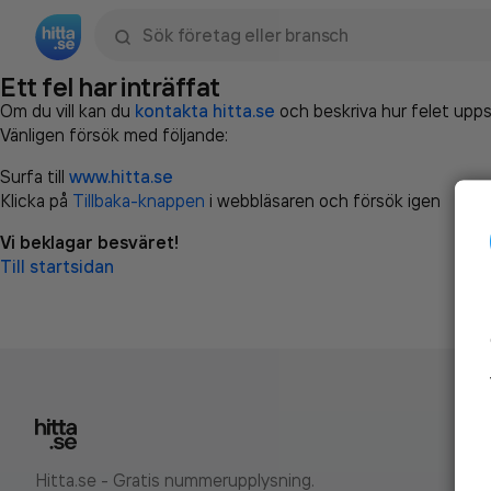
Sök namn, gata, ort, telefon, företag, sökord
Ett fel har inträffat
Om du vill kan du
kontakta hitta.se
och beskriva hur felet upps
Vänligen försök med följande:
Surfa till
www.hitta.se
Klicka på
Tillbaka-knappen
i webbläsaren och försök igen
Vi beklagar besväret!
Till startsidan
Hitta.se - Gratis nummerupplysning.