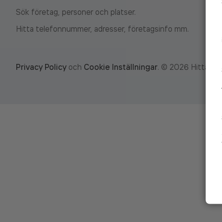
Sök företag, personer och platser.
Hitta telefonnummer, adresser, företagsinfo mm.
Privacy Policy
och
Cookie Inställningar
.
©
2026
Hitta.se