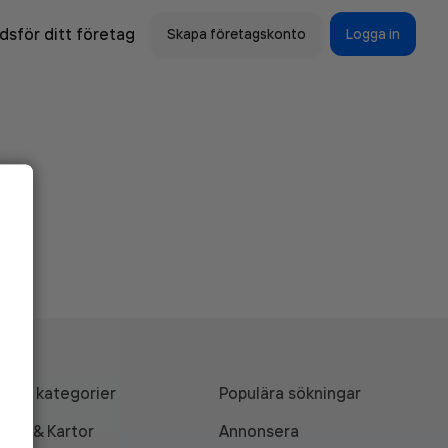
sför ditt företag
Skapa företagskonto
Logga in
Alla kategorier
Populära sökningar
API & Kartor
Annonsera