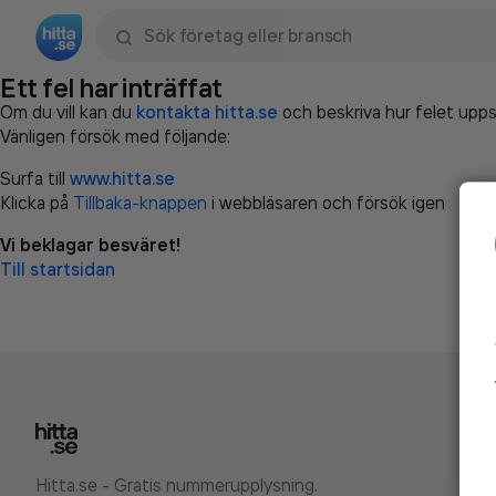
Sök namn, gata, ort, telefon, företag, sökord
Ett fel har inträffat
Om du vill kan du
kontakta hitta.se
och beskriva hur felet upps
Vänligen försök med följande:
Surfa till
www.hitta.se
Klicka på
Tillbaka-knappen
i webbläsaren och försök igen
Vi beklagar besväret!
Till startsidan
Hitta.se - Gratis nummerupplysning.