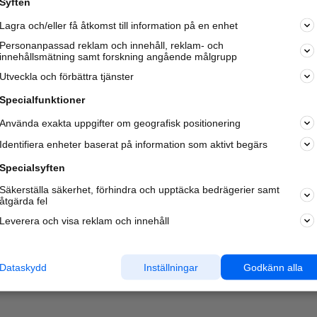
Syften
Kom igång och annonsera mot
Lagra och/eller få åtkomst till information på en enhet
nya kunder och
samarbetspartners nära dig.
Personanpassad reklam och innehåll, reklam- och
innehållsmätning samt forskning angående målgrupp
Läs mer här
Utveckla och förbättra tjänster
Specialfunktioner
Använda exakta uppgifter om geografisk positionering
Identifiera enheter baserat på information som aktivt begärs
Specialsyften
Säkerställa säkerhet, förhindra och upptäcka bedrägerier samt
åtgärda fel
Leverera och visa reklam och innehåll
Dataskydd
Inställningar
Godkänn alla