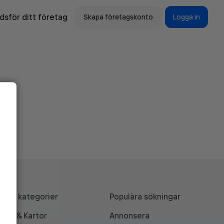
sför ditt företag
Skapa företagskonto
Logga in
Alla kategorier
Populära sökningar
API & Kartor
Annonsera