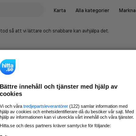
Karta
Alla kategorier
Marknad
tod så att vi lättare och snabbare kan avhjälpa det.
Bättre innehåll och tjänster med hjälp av
cookies
Vi och våra
tredjepartsleverantörer
(122) samlar information med
hjälp av cookies och enhetsidentifierare då du besöker vår sajt. Med
hjälp av informationen kan vi utveckla vårt innehåll och våra tjänster.
Marknadsför företaget på
Hitta.se och dess partners kräver samtycke för följande:
hitta.se