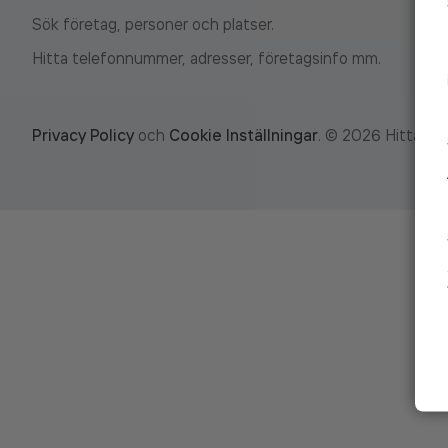
Sök företag, personer och platser.
Hitta telefonnummer, adresser, företagsinfo mm.
Privacy Policy
och
Cookie Inställningar
.
©
2026
Hitta.se