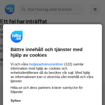
Sök namn, gata, ort, telefon, företag, sökord
Ett fel har inträffat
Om du vill kan du
kontakta hitta.se
och beskriva hur felet
uppstod så att vi lättare och snabbare kan avhjälpa det.
Vänligen försök med följande:
Surfa till
www.hitta.se
Bättre innehåll och tjänster med
Klicka på
Tillbaka-knappen
i webbläsaren och försök igen
hjälp av cookies
Vi beklagar besväret!
Vi och våra
tredjepartsleverantörer
(122) samlar
Till startsidan
information med hjälp av cookies och
enhetsidentifierare då du besöker vår sajt. Med hjälp
av informationen kan vi utveckla vårt innehåll och våra
tjänster.
Hitta.se och dess partners kräver samtycke för
följande:
Syften
Hitta.se - Gratis nummerupplysning.