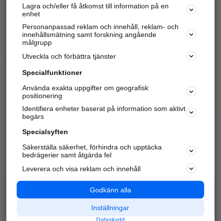
Lagra och/eller få åtkomst till information på en
Sök företag, personer och platser.
enhet
Personanpassad reklam och innehåll, reklam- och
Hitta telefonnummer, adresser, företagsinfo mm.
innehållsmätning samt forskning angående
målgrupp
Utveckla och förbättra tjänster
Marknadsför företaget
på hitta.se
Specialfunktioner
Använda exakta uppgifter om geografisk
Kom igång och annonsera mot
positionering
nya kunder och
Identifiera enheter baserat på information som aktivt
samarbetspartners nära dig.
begärs
Läs mer här
Specialsyften
Säkerställa säkerhet, förhindra och upptäcka
Alla kategorier
Populära sökningar
bedrägerier samt åtgärda fel
Leverera och visa reklam och innehåll
API & Kartor
Annonsera
Logga in
Integritet
Godkänn alla
Om oss
Nödnummer
Inställningar
Dataskydd