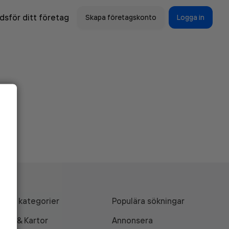
sför ditt företag
Skapa företagskonto
Logga in
Alla kategorier
Populära sökningar
API & Kartor
Annonsera