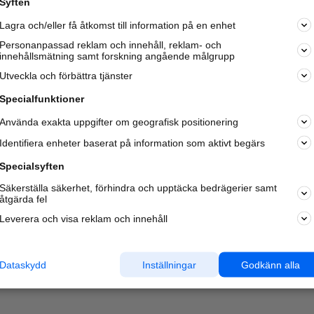
Syften
Kom igång och annonsera mot
Lagra och/eller få åtkomst till information på en enhet
nya kunder och
samarbetspartners nära dig.
Personanpassad reklam och innehåll, reklam- och
innehållsmätning samt forskning angående målgrupp
Läs mer här
Utveckla och förbättra tjänster
Specialfunktioner
Använda exakta uppgifter om geografisk positionering
Identifiera enheter baserat på information som aktivt begärs
Specialsyften
Säkerställa säkerhet, förhindra och upptäcka bedrägerier samt
åtgärda fel
Leverera och visa reklam och innehåll
Dataskydd
Inställningar
Godkänn alla