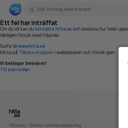
Sök namn, gata, ort, telefon, företag, sökord
Ett fel har inträffat
Om du vill kan du
kontakta hitta.se
och beskriva hur felet upps
Vänligen försök med följande:
Surfa till
www.hitta.se
Klicka på
Tillbaka-knappen
i webbläsaren och försök igen
Vi beklagar besväret!
Till startsidan
Hitta.se - Gratis nummerupplysning.