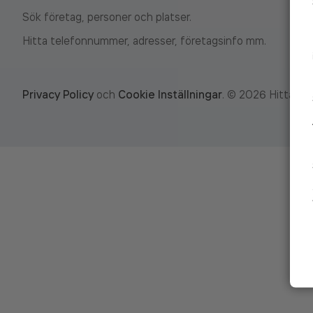
Sök företag, personer och platser.
Hitta telefonnummer, adresser, företagsinfo mm.
Privacy Policy
och
Cookie Inställningar
.
©
2026
Hitta.se