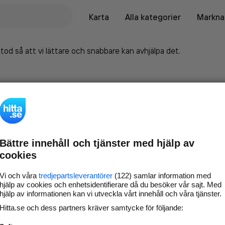
Karta
Alla kategorier
Marknad
tod så att vi lättare och snabbare kan avhjälpa det.
Bättre innehåll och tjänster med hjälp av
cookies
Vi och våra
tredjepartsleverantörer
(122) samlar information med
hjälp av cookies och enhetsidentifierare då du besöker vår sajt. Med
hjälp av informationen kan vi utveckla vårt innehåll och våra tjänster.
Marknadsför företaget på
Hitta.se och dess partners kräver samtycke för följande:
hitta.se