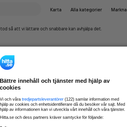
Karta
Alla kategorier
Marknad
tod så att vi lättare och snabbare kan avhjälpa det.
Bättre innehåll och tjänster med hjälp av
cookies
Vi och våra
tredjepartsleverantörer
(122) samlar information med
hjälp av cookies och enhetsidentifierare då du besöker vår sajt. Med
hjälp av informationen kan vi utveckla vårt innehåll och våra tjänster.
Marknadsför företaget på
Hitta.se och dess partners kräver samtycke för följande:
hitta.se