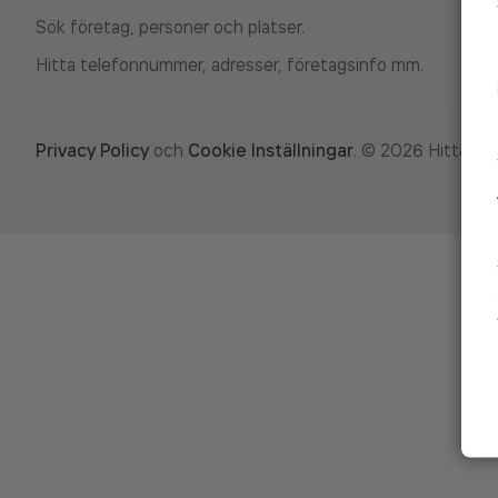
Sök företag, personer och platser.
Hitta telefonnummer, adresser, företagsinfo mm.
Privacy Policy
och
Cookie Inställningar
.
©
2026
Hitta.se