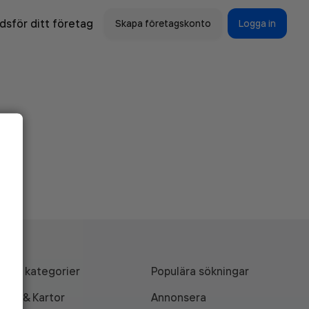
sför ditt företag
Skapa företagskonto
Logga in
Alla kategorier
Populära sökningar
API & Kartor
Annonsera