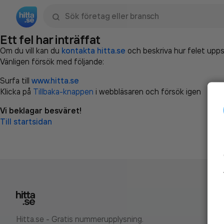
Sök namn, gata, ort, telefon, företag, sökord
Ett fel har inträffat
Om du vill kan du
kontakta hitta.se
och beskriva hur felet upps
Vänligen försök med följande:
Surfa till
www.hitta.se
Klicka på
Tillbaka-knappen
i webbläsaren och försök igen
Vi beklagar besväret!
Till startsidan
Hitta.se - Gratis nummerupplysning.