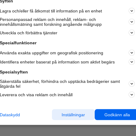
Syften
Kom igång och annonsera mot
Lagra och/eller få åtkomst till information på en enhet
nya kunder och
samarbetspartners nära dig.
Personanpassad reklam och innehåll, reklam- och
innehållsmätning samt forskning angående målgrupp
Läs mer här
Utveckla och förbättra tjänster
Specialfunktioner
Använda exakta uppgifter om geografisk positionering
Identifiera enheter baserat på information som aktivt begärs
Specialsyften
Säkerställa säkerhet, förhindra och upptäcka bedrägerier samt
åtgärda fel
Leverera och visa reklam och innehåll
Dataskydd
Inställningar
Godkänn alla