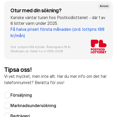
Annons
Otur med din sökning?
Kanske väntar turen hos Postkodlotteriet - där 1 av
6 lotter vann under 2025.
Få halva priset första månaden (ord. lottpris 188
kr/mån)
Ord. Lottpris 188 kr/mån. Åldersgräns 18 år.
Stödlinjen.se. Gäller t.o.m 31/12-
2026
Tipsa oss!
Vi vet mycket, men inte allt. Har du mer info om det här
telefonnumret? Berätta för oss!
Försäljning
Marknadsundersökning
Bedrägeri