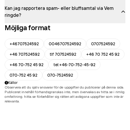
Kan jag rapportera spam- eller bluffsamtal via Vem
ringde?
Möjliga format
+46707524592
0046707524592
0707524592
+46 707524592
tlf 707524592
+46 70 752 45 92
+46 70-752 45 92
tel:+46-70-752-45-92
070-752 45 92
070-7524592
Källor
Observera att du själv ansvarar för de uppgifter du publicerar på denna sida.
Publicerat innehåll förhandsgranskas inte, men övervakas av hitta.se i rimlig
omfattning. hitta.se förbehåller sig rätten att avlägsna uppgifter som inte är
relevanta.