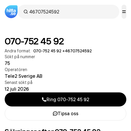
070-752 45 92
Andra format:
070-752 45 92
·
+46707524592
Sökt på nummer
75
Operatören
Tele2 Sverige AB
Senast sökt på
12 juli 2026
Ring
070-752 45 92
Tipsa oss