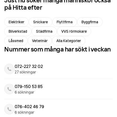
Just nu söker många människor också
på Hitta efter
Elektriker
Snickare
Flyttfirma
Byggfirma
Bilverkstad
Städfirma
VVS rörmokare
Låssmed
Veterinär
Alla Kategorier
Nummer som många har sökt i veckan
072-227 32 02
27 sökningar
079-150 53 85
6 sökningar
076-402 46 79
6 sökningar